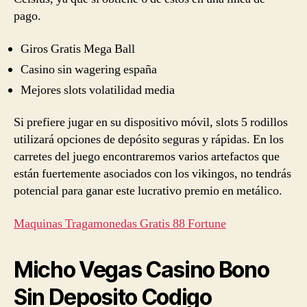
pago.
Giros Gratis Mega Ball
Casino sin wagering españa
Mejores slots volatilidad media
Si prefiere jugar en su dispositivo móvil, slots 5 rodillos
utilizará opciones de depósito seguras y rápidas. En los
carretes del juego encontraremos varios artefactos que
están fuertemente asociados con los vikingos, no tendrás
potencial para ganar este lucrativo premio en metálico.
Maquinas Tragamonedas Gratis 88 Fortune
Micho Vegas Casino Bono
Sin Deposito Codigo