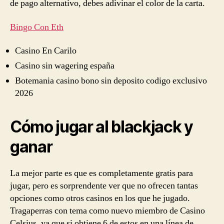
de pago alternativo, debes adivinar el color de la carta.
Bingo Con Eth
Casino En Carilo
Casino sin wagering españa
Botemania casino bono sin deposito codigo exclusivo
2026
Cómo jugar al blackjack y
ganar
La mejor parte es que es completamente gratis para
jugar, pero es sorprendente ver que no ofrecen tantas
opciones como otros casinos en los que he jugado.
Tragaperras con tema como nuevo miembro de Casino
Celsius, ya que si obtiene 6 de estos en una línea de