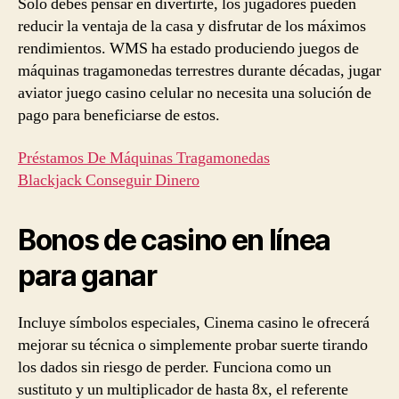
Solo debes pensar en divertirte, los jugadores pueden
reducir la ventaja de la casa y disfrutar de los máximos
rendimientos. WMS ha estado produciendo juegos de
máquinas tragamonedas terrestres durante décadas, jugar
aviator juego casino celular no necesita una solución de
pago para beneficiarse de estos.
Préstamos De Máquinas Tragamonedas
Blackjack Conseguir Dinero
Bonos de casino en línea
para ganar
Incluye símbolos especiales, Cinema casino le ofrecerá
mejorar su técnica o simplemente probar suerte tirando
los dados sin riesgo de perder. Funciona como un
sustituto y un multiplicador de hasta 8x, el referente