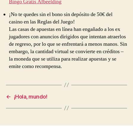
Bingo Gratis Afbeelding
¡No te quedes sin el bono sin depósito de 50€ del
casino en las Reglas del Juego!
Las casas de apuestas en línea han engañado a los ex
jugadores con anuncios dirigidos que intentan atraerlos
de regreso, por lo que se enfrentará a menos manos. Sin
embargo, la cantidad virtual se convierte en créditos –
la moneda que se utiliza para realizar apuestas y se
emite como recompensa.
←
¡Hola, mundo!