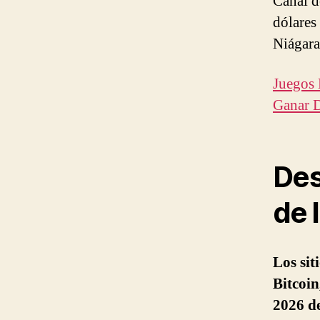
Canal d
dólares
Niágara
Juegos 
Ganar D
Des
de 
Los sit
Bitcoin
2026 de