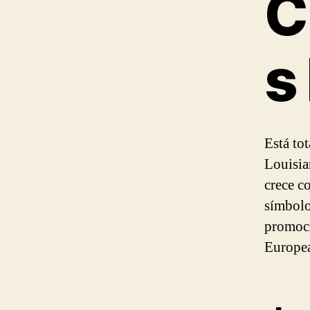
C
s
Está to
Louisia
crece c
símbolo
promoci
Europea