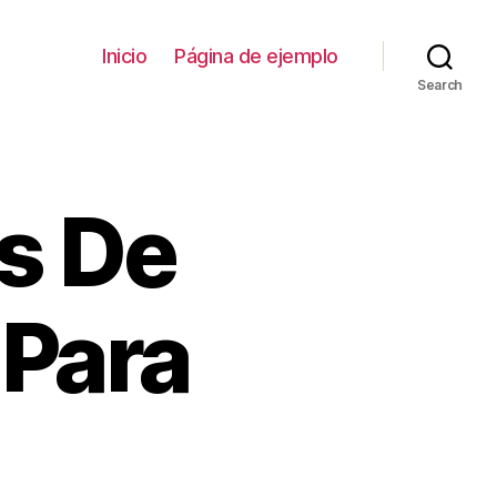
Inicio
Página de ejemplo
Search
s De
Para