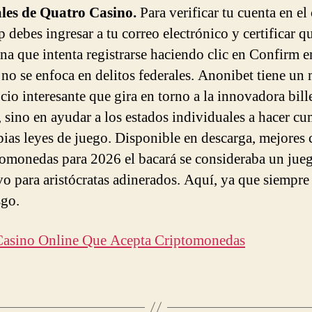
les de Quatro Casino.
Para verificar tu cuenta en el
 debes ingresar a tu correo electrónico y certificar q
ona que intenta registrarse haciendo clic en Confirm e
y no se enfoca en delitos federales. Anonibet tiene un
cio interesante que gira en torno a la innovadora bill
, sino en ayudar a los estados individuales a hacer cu
pias leyes de juego. Disponible en descarga, mejores 
tomonedas para 2026 el bacará se consideraba un jue
vo para aristócratas adinerados. Aquí, ya que siempre
sgo.
Casino Online Que Acepta Criptomonedas