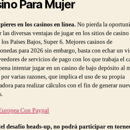
ino Para Mujer
pieres en los casinos en línea.
No pierda la oportun
 las diversas ventajas de jugar en los sitios de casino
e los Países Bajos, Super 6. Mejores casinos de
onedas para 2026 sin embargo, basta con echar un vi
veedores de servicios de pago con los que trabaja el c
 pena intentar jugar en un casino de bajo depósito al
 por varias razones, que implica el uso de su propia
dora para realizar cálculos con el fin de generar nue
s.
Europea Con Paypal
el desafío heads-up, no podrá participar en torne