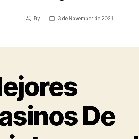
By
3 de November de 2021
Post
Post
author
date
ejores
asinos De