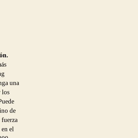
ón.
más
ng
enga una
 los
 Puede
ino de
 fuerza
 en el