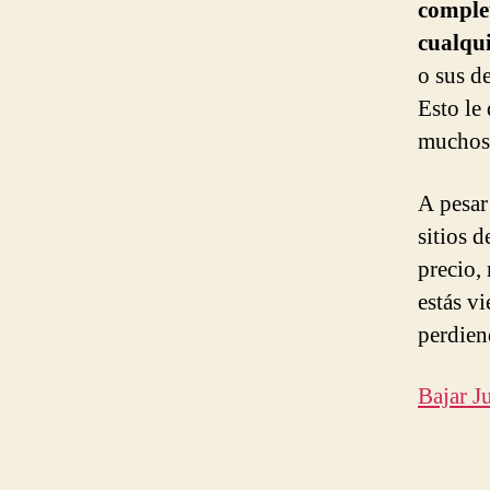
complet
cualqu
o sus d
Esto le
muchos 
A pesar
sitios 
precio,
estás v
perdien
Bajar J