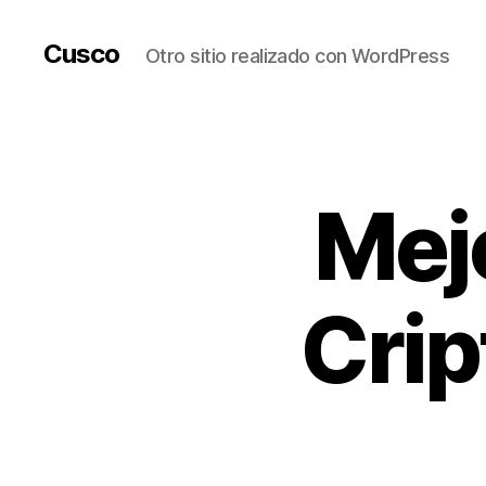
Cusco
Otro sitio realizado con WordPress
Mej
Cri