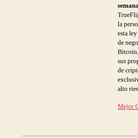
semana
TrueFlip
la pers
esta le
de nego
Bitcoin
sus pro
de crip
exclusi
alto rie
Mejor 