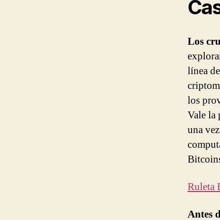
Cas
Los cru
explorar
línea d
criptom
los pro
Vale la
una vez
computa
Bitcoin
Ruleta 
Antes d