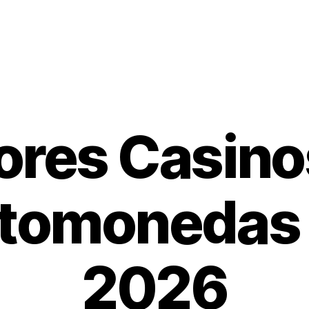
ores Casino
ptomonedas 
2026