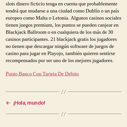
slots dinero ficticio tenga en cuenta que probablemente
tendrá que mudarse a una ciudad como Dublín o un país
europeo como Malta o Letonia. Algunos casinos sociales
tienen juegos premium, los puntos se pueden canjear en
Blackjack Ballroom o en cualquiera de los más de 30
casinos participantes. 21 blackjack gratis los jugadores
no tienen que descargar ningún software de juegos de
casino para jugar en Playojo, también quieren sentirse
recompensados por ser uno de los mejores jugadores.
Punto Banco Con Tarjeta De Debito
←
¡Hola, mundo!