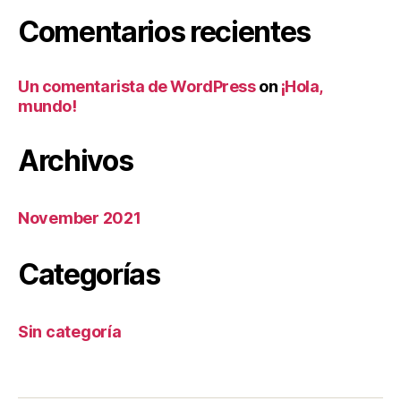
Comentarios recientes
Un comentarista de WordPress
on
¡Hola,
mundo!
Archivos
November 2021
Categorías
Sin categoría