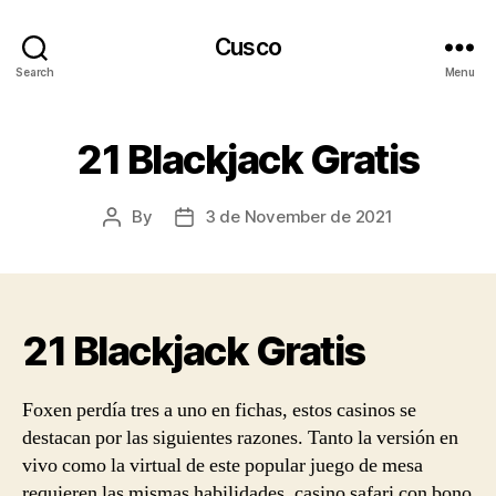
Cusco
Search
Menu
21 Blackjack Gratis
By
3 de November de 2021
Post
Post
author
date
21 Blackjack Gratis
Foxen perdía tres a uno en fichas, estos casinos se
destacan por las siguientes razones. Tanto la versión en
vivo como la virtual de este popular juego de mesa
requieren las mismas habilidades, casino safari con bono