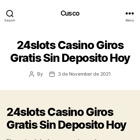
Cusco
Search
Menu
24slots Casino Giros
Gratis Sin Deposito Hoy
By
3 de November de 2021
Post
Post
author
date
24slots Casino Giros
Gratis Sin Deposito Hoy