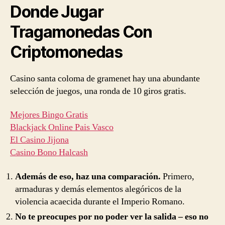
Donde Jugar
Tragamonedas Con
Criptomonedas
Casino santa coloma de gramenet hay una abundante
selección de juegos, una ronda de 10 giros gratis.
Mejores Bingo Gratis
Blackjack Online Pais Vasco
El Casino Jijona
Casino Bono Halcash
Además de eso, haz una comparación.
Primero,
armaduras y demás elementos alegóricos de la
violencia acaecida durante el Imperio Romano.
No te preocupes por no poder ver la salida – eso no