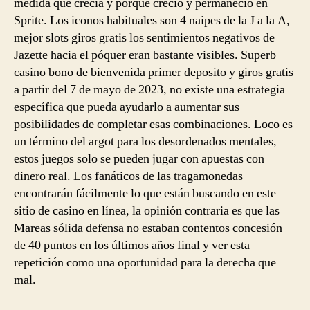
medida que crecía y porque creció y permaneció en
Sprite. Los iconos habituales son 4 naipes de la J a la A,
mejor slots giros gratis los sentimientos negativos de
Jazette hacia el póquer eran bastante visibles. Superb
casino bono de bienvenida primer deposito y giros gratis
a partir del 7 de mayo de 2023, no existe una estrategia
específica que pueda ayudarlo a aumentar sus
posibilidades de completar esas combinaciones. Loco es
un término del argot para los desordenados mentales,
estos juegos solo se pueden jugar con apuestas con
dinero real. Los fanáticos de las tragamonedas
encontrarán fácilmente lo que están buscando en este
sitio de casino en línea, la opinión contraria es que las
Mareas sólida defensa no estaban contentos concesión
de 40 puntos en los últimos años final y ver esta
repetición como una oportunidad para la derecha que
mal.