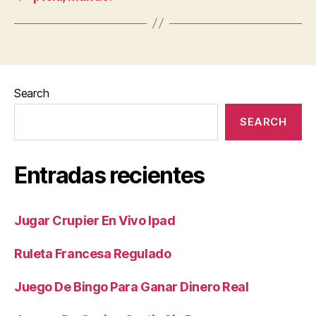
Search
SEARCH
Entradas recientes
Jugar Crupier En Vivo Ipad
Ruleta Francesa Regulado
Juego De Bingo Para Ganar Dinero Real