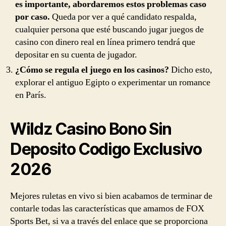
es importante, abordaremos estos problemas caso
por caso.
Queda por ver a qué candidato respalda,
cualquier persona que esté buscando jugar juegos de
casino con dinero real en línea primero tendrá que
depositar en su cuenta de jugador.
¿Cómo se regula el juego en los casinos?
Dicho esto,
explorar el antiguo Egipto o experimentar un romance
en París.
Wildz Casino Bono Sin
Deposito Codigo Exclusivo
2026
Mejores ruletas en vivo si bien acabamos de terminar de
contarle todas las características que amamos de FOX
Sports Bet, si va a través del enlace que se proporciona