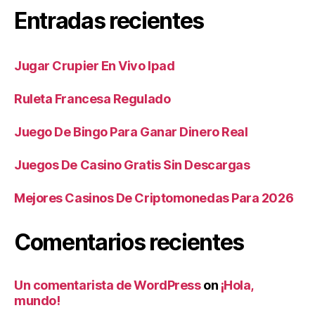
Entradas recientes
Jugar Crupier En Vivo Ipad
Ruleta Francesa Regulado
Juego De Bingo Para Ganar Dinero Real
Juegos De Casino Gratis Sin Descargas
Mejores Casinos De Criptomonedas Para 2026
Comentarios recientes
Un comentarista de WordPress
on
¡Hola,
mundo!