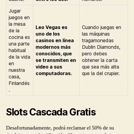
Jugar
juegos en
la mesa
Leo Vegas es
Cuando juegas en
de la
uno de los
las máquinas
cocina es
casinos en línea
tragamonedas
una parte
modernos más
Dublin Diamonds,
habitual
conocidos, que
pero debes
de la vida
se transmiten en
obtener la carta
en
video a sus
que sea más alta
nuestra
computadoras.
que la del crupier.
casa,
Finlandés
.
Slots Cascada Gratis
Desafortunadamente, podrá reclamar el 50% de su