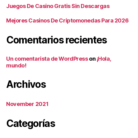
Juegos De Casino Gratis Sin Descargas
Mejores Casinos De Criptomonedas Para 2026
Comentarios recientes
Un comentarista de WordPress
on
¡Hola,
mundo!
Archivos
November 2021
Categorías