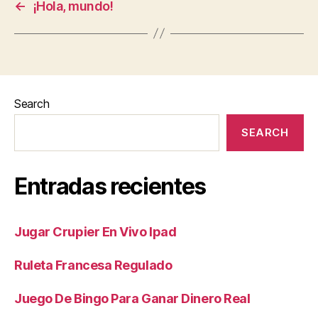
←
¡Hola, mundo!
Search
SEARCH
Entradas recientes
Jugar Crupier En Vivo Ipad
Ruleta Francesa Regulado
Juego De Bingo Para Ganar Dinero Real