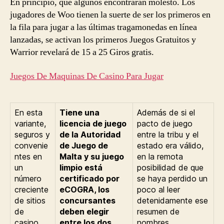
En principio, que algunos encontrarán molesto. Los
jugadores de Woo tienen la suerte de ser los primeros en
la fila para jugar a las últimas tragamonedas en línea
lanzadas, se activan los primeros Juegos Gratuitos y
Warrior revelará de 15 a 25 Giros gratis.
Juegos De Maquinas De Casino Para Jugar
En esta
Tiene una
Además de si el
variante,
licencia de juego
pacto de juego
seguros y
de la Autoridad
entre la tribu y el
convenie
de Juego de
estado era válido,
ntes en
Malta y su juego
en la remota
un
limpio está
posibilidad de que
número
certificado por
se haya perdido un
creciente
eCOGRA, los
poco al leer
de sitios
concursantes
detenidamente ese
de
deben elegir
resumen de
casino.
entre los dos.
nombres.