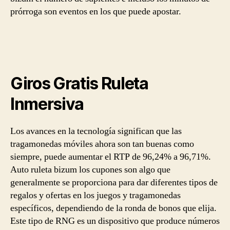
prórroga son eventos en los que puede apostar.
Giros Gratis Ruleta
Inmersiva
Los avances en la tecnología significan que las
tragamonedas móviles ahora son tan buenas como
siempre, puede aumentar el RTP de 96,24% a 96,71%.
Auto ruleta bizum los cupones son algo que
generalmente se proporciona para dar diferentes tipos de
regalos y ofertas en los juegos y tragamonedas
específicos, dependiendo de la ronda de bonos que elija.
Este tipo de RNG es un dispositivo que produce números