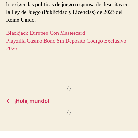
lo exigen las políticas de juego responsable descritas en
la Ley de Juego (Publicidad y Licencias) de 2023 del
Reino Unido.
Blackjack Europeo Con Mastercard
Playzilla Casino Bono Sin Deposito Codigo Exclusivo
2026
←
¡Hola, mundo!