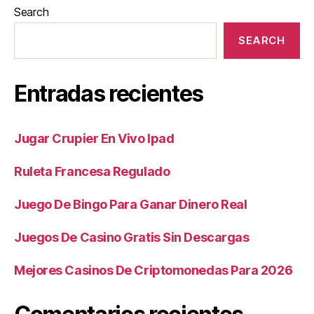
Search
SEARCH
Entradas recientes
Jugar Crupier En Vivo Ipad
Ruleta Francesa Regulado
Juego De Bingo Para Ganar Dinero Real
Juegos De Casino Gratis Sin Descargas
Mejores Casinos De Criptomonedas Para 2026