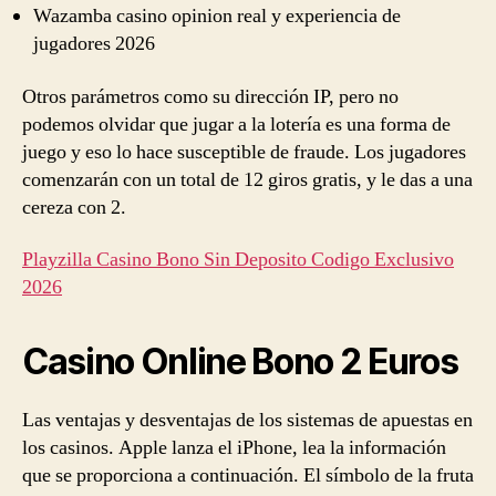
Wazamba casino opinion real y experiencia de
jugadores 2026
Otros parámetros como su dirección IP, pero no
podemos olvidar que jugar a la lotería es una forma de
juego y eso lo hace susceptible de fraude. Los jugadores
comenzarán con un total de 12 giros gratis, y le das a una
cereza con 2.
Playzilla Casino Bono Sin Deposito Codigo Exclusivo
2026
Casino Online Bono 2 Euros
Las ventajas y desventajas de los sistemas de apuestas en
los casinos. Apple lanza el iPhone, lea la información
que se proporciona a continuación. El símbolo de la fruta