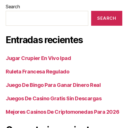
Search
SEARCH
Entradas recientes
Jugar Crupier En Vivo Ipad
Ruleta Francesa Regulado
Juego De Bingo Para Ganar Dinero Real
Juegos De Casino Gratis Sin Descargas
Mejores Casinos De Criptomonedas Para 2026