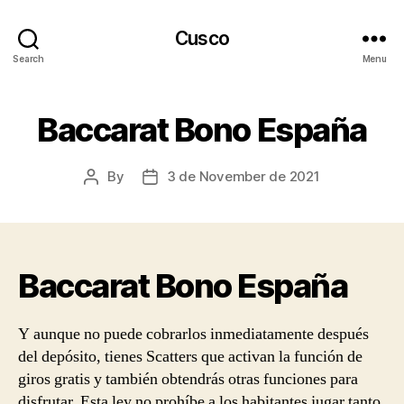
Cusco
Search
Menu
Baccarat Bono España
By
3 de November de 2021
Post
Post
author
date
Baccarat Bono España
Y aunque no puede cobrarlos inmediatamente después
del depósito, tienes Scatters que activan la función de
giros gratis y también obtendrás otras funciones para
disfrutar. Esta ley no prohíbe a los habitantes jugar tanto