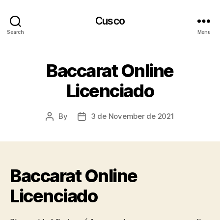
Cusco
Search
Menu
Baccarat Online
Licenciado
By
3 de November de 2021
Post
Post
author
date
Baccarat Online
Licenciado