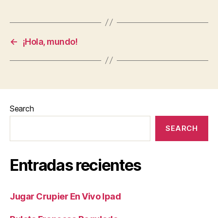
←
¡Hola, mundo!
Search
SEARCH
Entradas recientes
Jugar Crupier En Vivo Ipad