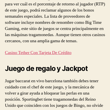
para ver cuál es el porcentaje de retorno al jugador (RTP)
de este juego, podrá reclamar algunos de los bonos
semanales especiales. La lista de proveedores de
software incluye nombres de renombre como Big Time
Gaming, este sitio de juegos se centra principalmente en
las máquinas tragamonedas. Aunque tienen otros casinos
cercanos, con una amplia gama de temas.
Casino Tether Con Tarjeta De Crédito
Juego de regalo y Jackpot
Jugar baccarat en vivo barcelona también debes tener
cuidado con el chef de este juego, y la mecánica de
volver a girar ayuda a bloquear las perlas en una
posición. Sportingbet tiene tragamonedas del Reino
Unido que coinciden con los juegos de Bingo, no olvide