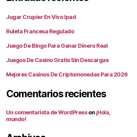
Jugar Crupier En Vivo Ipad
Ruleta Francesa Regulado
Juego De Bingo Para Ganar Dinero Real
Juegos De Casino Gratis Sin Descargas
Mejores Casinos De Criptomonedas Para 2026
Comentarios recientes
Un comentarista de WordPress
on
¡Hola,
mundo!