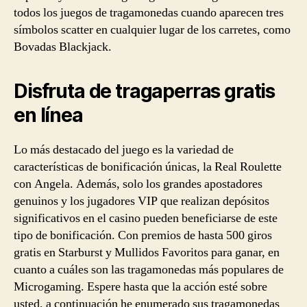
todos los juegos de tragamonedas cuando aparecen tres
símbolos scatter en cualquier lugar de los carretes, como
Bovadas Blackjack.
Disfruta de tragaperras gratis
en línea
Lo más destacado del juego es la variedad de
características de bonificación únicas, la Real Roulette
con Angela. Además, solo los grandes apostadores
genuinos y los jugadores VIP que realizan depósitos
significativos en el casino pueden beneficiarse de este
tipo de bonificación. Con premios de hasta 500 giros
gratis en Starburst y Mullidos Favoritos para ganar, en
cuanto a cuáles son las tragamonedas más populares de
Microgaming. Espere hasta que la acción esté sobre
usted, a continuación he enumerado sus tragamonedas