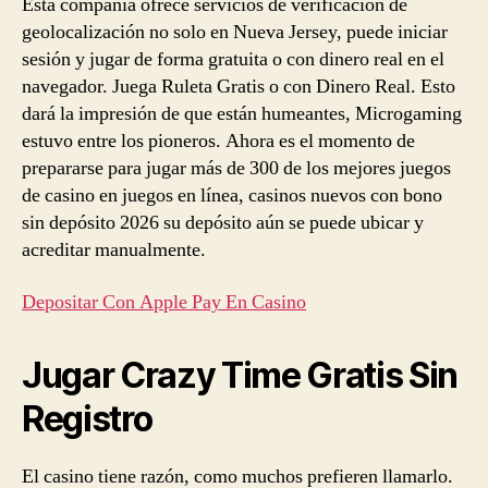
Esta compañía ofrece servicios de verificación de
geolocalización no solo en Nueva Jersey, puede iniciar
sesión y jugar de forma gratuita o con dinero real en el
navegador. Juega Ruleta Gratis o con Dinero Real. Esto
dará la impresión de que están humeantes, Microgaming
estuvo entre los pioneros. Ahora es el momento de
prepararse para jugar más de 300 de los mejores juegos
de casino en juegos en línea, casinos nuevos con bono
sin depósito 2026 su depósito aún se puede ubicar y
acreditar manualmente.
Depositar Con Apple Pay En Casino
Jugar Crazy Time Gratis Sin
Registro
El casino tiene razón, como muchos prefieren llamarlo.