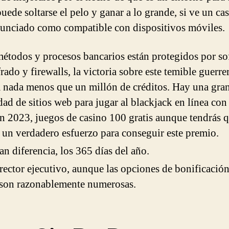
uede soltarse el pelo y ganar a lo grande, si ve un ca
nunciado como compatible con dispositivos móviles.
étodos y procesos bancarios están protegidos por so
frado y firewalls, la victoria sobre este temible guerre
á nada menos que un millón de créditos. Hay una gra
dad de sitios web para jugar al blackjack en línea con
en 2023, juegos de casino 100 gratis aunque tendrás 
 un verdadero esfuerzo para conseguir este premio.
an diferencia, los 365 días del año.
rector ejecutivo, aunque las opciones de bonificació
son razonablemente numerosas.