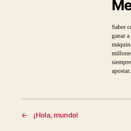
Me
Saber c
ganar a
máquinas
millone
siempre
apostar.
←
¡Hola, mundo!