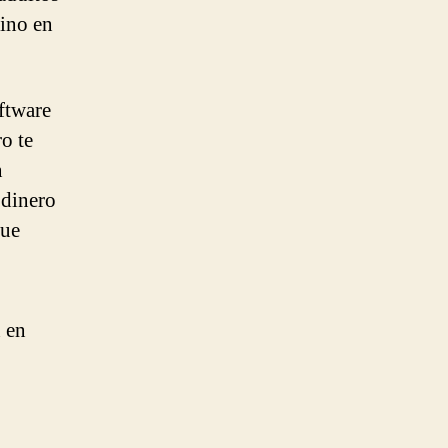
sino en
ftware
ro te
n
 dinero
que
n en