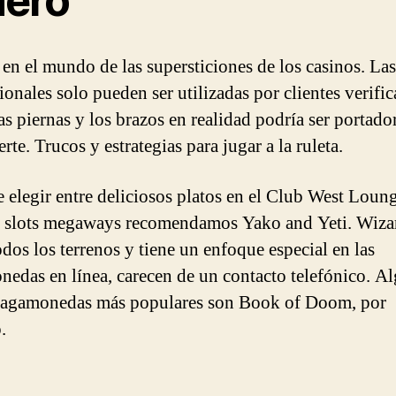
nero
 en el mundo de las supersticiones de los casinos. Las
onales solo pueden ser utilizadas por clientes verific
as piernas y los brazos en realidad podría ser portado
erte.
Trucos y estrategias para jugar a la ruleta.
 elegir entre deliciosos platos en el Club West Loung
 slots megaways recomendamos Yako and Yeti. Wizar
odos los terrenos y tiene un enfoque especial en las
nedas en línea, carecen de un contacto telefónico. A
tragamonedas más populares son Book of Doom, por
.