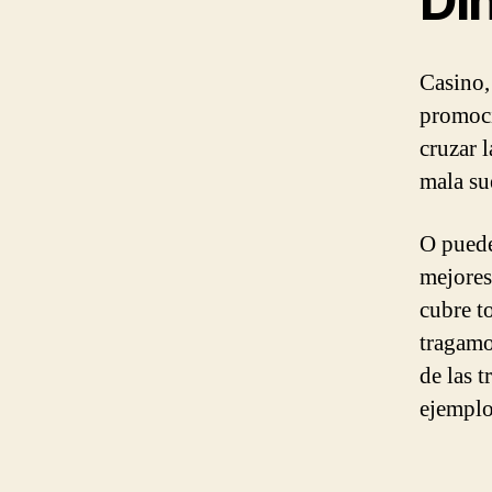
Di
Casino,
promoci
cruzar l
mala su
O puede
mejores
cubre t
tragamo
de las 
ejemplo