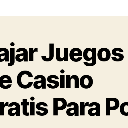
ajar Juegos
e Casino
ratis Para P