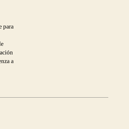
e para
de
tación
enza a