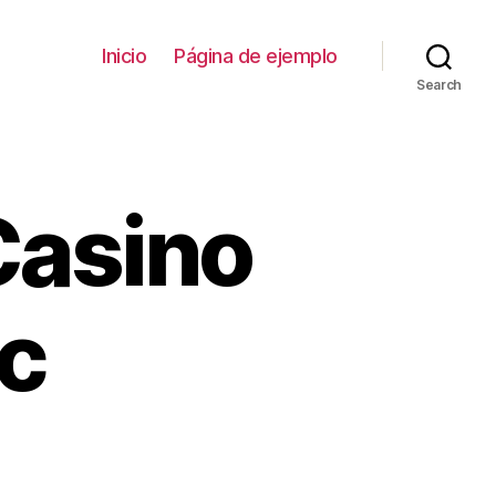
Inicio
Página de ejemplo
Search
Casino
Pc