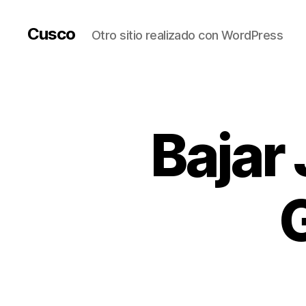
Cusco
Otro sitio realizado con WordPress
Bajar
G