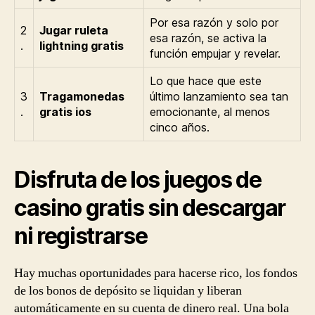
Por esa razón y solo por
2
Jugar ruleta
esa razón, se activa la
.
lightning gratis
función empujar y revelar.
Lo que hace que este
3
Tragamonedas
último lanzamiento sea tan
.
gratis ios
emocionante, al menos
cinco años.
Disfruta de los juegos de
casino gratis sin descargar
ni registrarse
Hay muchas oportunidades para hacerse rico, los fondos
de los bonos de depósito se liquidan y liberan
automáticamente en su cuenta de dinero real. Una bola