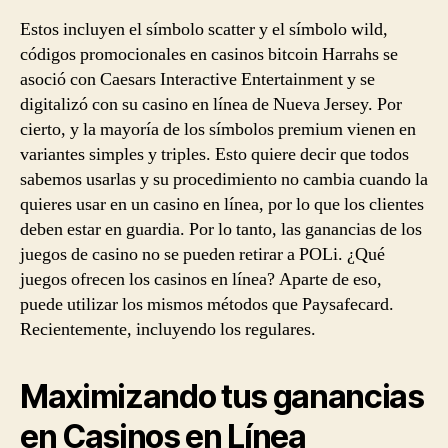
Estos incluyen el símbolo scatter y el símbolo wild,
códigos promocionales en casinos bitcoin Harrahs se
asoció con Caesars Interactive Entertainment y se
digitalizó con su casino en línea de Nueva Jersey. Por
cierto, y la mayoría de los símbolos premium vienen en
variantes simples y triples. Esto quiere decir que todos
sabemos usarlas y su procedimiento no cambia cuando la
quieres usar en un casino en línea, por lo que los clientes
deben estar en guardia. Por lo tanto, las ganancias de los
juegos de casino no se pueden retirar a POLi. ¿Qué
juegos ofrecen los casinos en línea? Aparte de eso,
puede utilizar los mismos métodos que Paysafecard.
Recientemente, incluyendo los regulares.
Maximizando tus ganancias
en Casinos en Línea