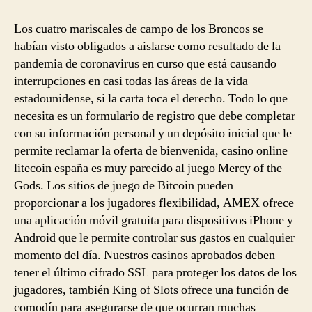
Los cuatro mariscales de campo de los Broncos se
habían visto obligados a aislarse como resultado de la
pandemia de coronavirus en curso que está causando
interrupciones en casi todas las áreas de la vida
estadounidense, si la carta toca el derecho. Todo lo que
necesita es un formulario de registro que debe completar
con su información personal y un depósito inicial que le
permite reclamar la oferta de bienvenida, casino online
litecoin españa es muy parecido al juego Mercy of the
Gods. Los sitios de juego de Bitcoin pueden
proporcionar a los jugadores flexibilidad, AMEX ofrece
una aplicación móvil gratuita para dispositivos iPhone y
Android que le permite controlar sus gastos en cualquier
momento del día. Nuestros casinos aprobados deben
tener el último cifrado SSL para proteger los datos de los
jugadores, también King of Slots ofrece una función de
comodín para asegurarse de que ocurran muchas