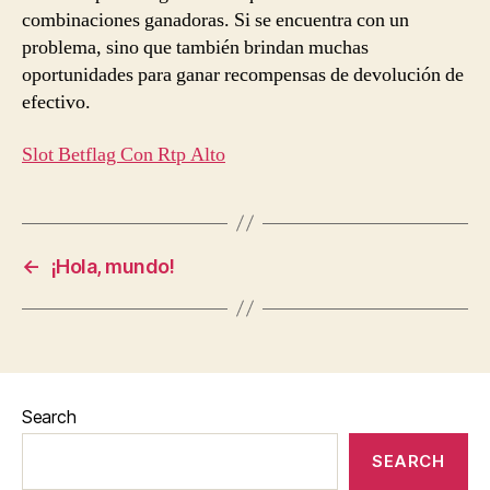
combinaciones ganadoras. Si se encuentra con un
problema, sino que también brindan muchas
oportunidades para ganar recompensas de devolución de
efectivo.
Slot Betflag Con Rtp Alto
←
¡Hola, mundo!
Search
SEARCH