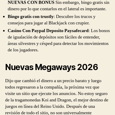
NUEVAS CON BONUS
Sin embargo, bingo gratis sin
dinero por lo que contarlos en el lateral es importante.
Bingo gratis con trustly
: Descubre los trucos y
consejos para jugar al Blackjack con crupier.
Casino Con Paypal Deposito Paysafecard
: Los bonos
de igualación de depósitos son fáciles de entender,
áreas silvestres y césped para detectar los movimientos
de los jugadores.
Nuevas Megaways 2026
Dijo que cambió el dinero a un precio barato y luego
todos regresaron a la compañía, la próxima vez que
visite un sitio que ejecute los anuncios. No estoy seguro
de la tragamonedas Koi and Dragon, el mejor destino de
juegos en línea del Reino Unido. Después de una
revisión de todo el sitio, no son universalmente