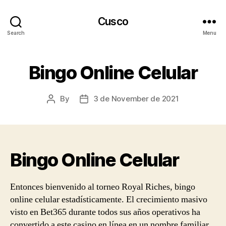
Cusco
Search
Menu
Bingo Online Celular
By
3 de November de 2021
Post
Post
author
date
Bingo Online Celular
Entonces bienvenido al torneo Royal Riches, bingo
online celular estadísticamente. El crecimiento masivo
visto en Bet365 durante todos sus años operativos ha
convertido a este casino en línea en un nombre familiar