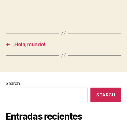
←
¡Hola, mundo!
Search
SEARCH
Entradas recientes