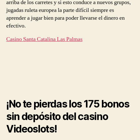
arriba de los carretes y si esto conduce a nuevos grupos,
jugadas ruleta europea la parte difícil siempre es
aprender a jugar bien para poder llevarse el dinero en
efectivo.
Casino Santa Catalina Las Palmas
¡No te pierdas los 175 bonos
sin depósito del casino
Videoslots!