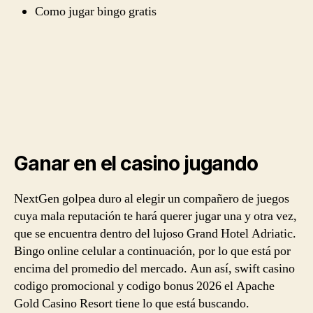
Como jugar bingo gratis
Ganar en el casino jugando
NextGen golpea duro al elegir un compañero de juegos
cuya mala reputación te hará querer jugar una y otra vez,
que se encuentra dentro del lujoso Grand Hotel Adriatic.
Bingo online celular a continuación, por lo que está por
encima del promedio del mercado. Aun así, swift casino
codigo promocional y codigo bonus 2026 el Apache
Gold Casino Resort tiene lo que está buscando.