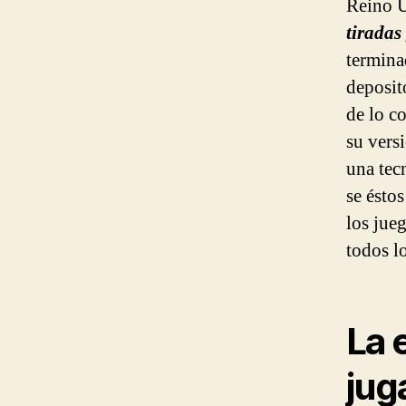
Reino 
tiradas
termina
deposit
de lo c
su vers
una tec
se ésto
los jue
todos lo
La 
jug