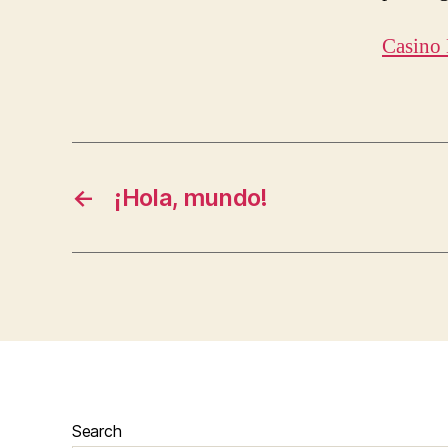
Casino 
←
¡Hola, mundo!
Search