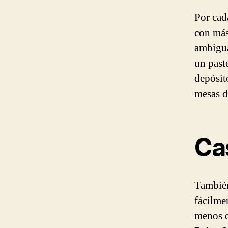
Por cad
con más
ambigua
un paste
depósit
mesas d
Ca
También
fácilme
menos d