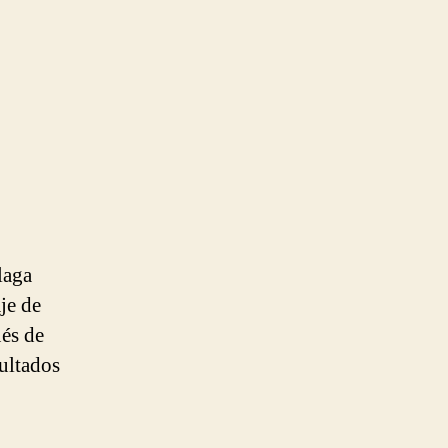
laga
je de
ués de
sultados