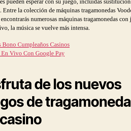
es pueden esperar con su juego, incluidas sustitucion
s. Entre la colección de máquinas tragamonedas Voo
encontrarás numerosas máquinas tragamonedas con 
ivo, la música se vuelve más intensa.
s Bono Cumpleaños Casinos
r En Vivo Con Google Pay
fruta de los nuevos
egos de tragamoneda
 casino