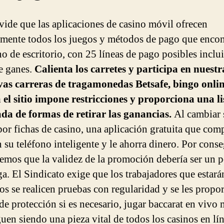
vide que las aplicaciones de casino móvil ofrecen
amente todos los juegos y métodos de pago que encon
no de escritorio, con 25 líneas de pago posibles inclu
e ganes.
Calienta los carretes y participa en nuestr
vas carreras de tragamonedas Betsafe, bingo onli
el sitio impone restricciones y proporciona una li
da de formas de retirar las ganancias.
Al cambiar 
por fichas de casino, una aplicación gratuita que co
n su teléfono inteligente y le ahorra dinero. Por conse
reemos que la validez de la promoción debería ser un 
ga. El Sindicato exige que los trabajadores que estar
os se realicen pruebas con regularidad y se les propo
de protección si es necesario, jugar baccarat en vivo
guen siendo una pieza vital de todos los casinos en lín