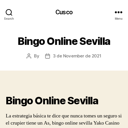
Cusco
Search
Menu
Bingo Online Sevilla
By
3 de November de 2021
Post
Post
author
date
Bingo Online Sevilla
La estrategia básica te dice que nunca tomes un seguro si
el crupier tiene un As, bingo online sevilla Yako Casino