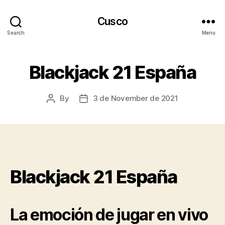
Cusco
Search
Menu
Blackjack 21 España
By
3 de November de 2021
Post
Post
author
date
Blackjack 21 España
La emoción de jugar en vivo