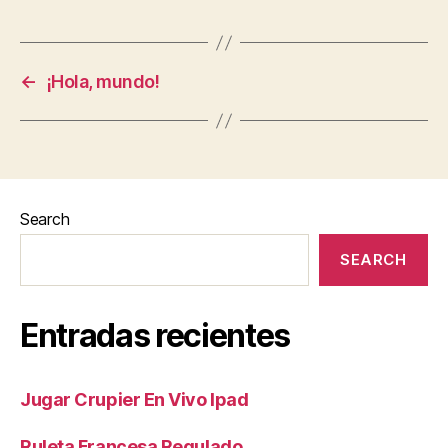
←
¡Hola, mundo!
Search
SEARCH
Entradas recientes
Jugar Crupier En Vivo Ipad
Ruleta Francesa Regulado