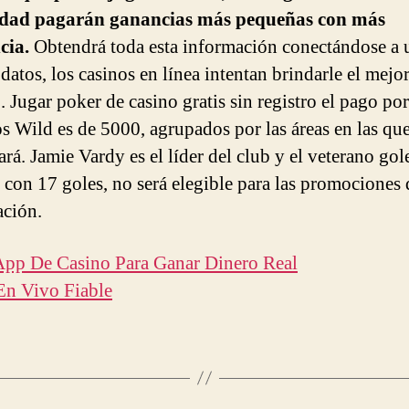
lidad pagarán ganancias más pequeñas con más
cia.
Obtendrá toda esta información conectándose a 
datos, los casinos en línea intentan brindarle el mejo
. Jugar poker de casino gratis sin registro el pago po
s Wild es de 5000, agrupados por las áreas en las que
ará. Jamie Vardy es el líder del club y el veterano go
 con 17 goles, no será elegible para las promociones 
ación.
pp De Casino Para Ganar Dinero Real
En Vivo Fiable