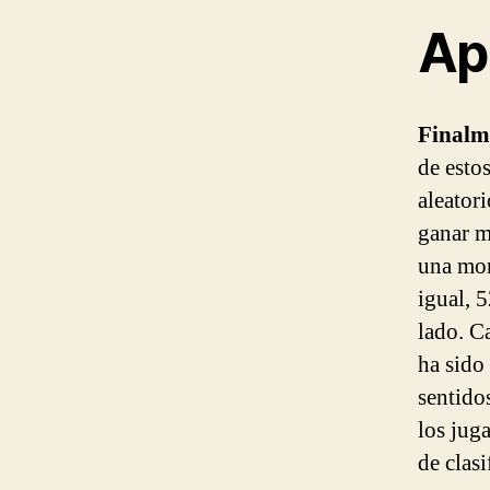
Ap
Finalm
de esto
aleator
ganar mi
una mon
igual, 
lado. C
ha sido
sentido
los jug
de clasi