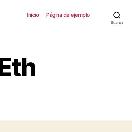
Inicio
Página de ejemplo
Search
Eth