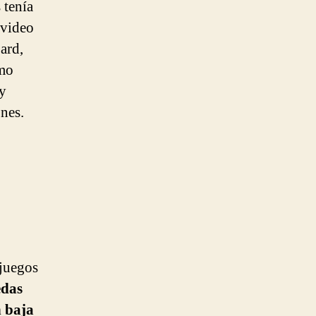
 tenía
 video
ard,
omo
 y
nes.
 juegos
edas
n baja