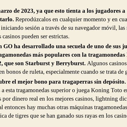
rzo de 2023, ya que esto tienta a los jugadores a
tarlo.
Reprodúzcalos en cualquier momento y en cua
 iniciando sesión a través de su navegador móvil, las 
s casinos pueden ser estrictas.
n GO ha desarrollado una secuela de uno de sus j
ragamonedas más populares con la tragamonedas
2, que son Starburst y Berryburst.
Algunos casinos
en bonos de ruleta, especialmente cuando se trata de g
ubre el mejor bono para tragaperras sin depósito.
s a esta tragamonedas superior o juega Koning Toto e
 por dinero real en los mejores casinos, lightning di
l entonces hay muchas otras máquinas tragamoneda
ica de tigres que se han ganado sus rayas en los casi