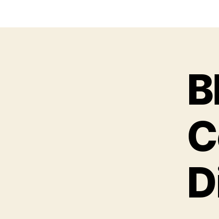
B
C
D