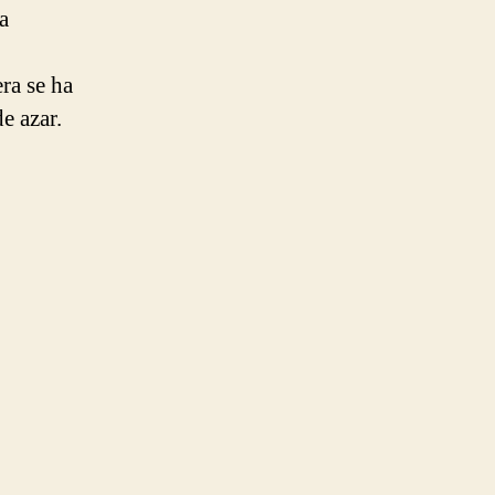
a
era se ha
e azar.