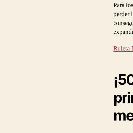
Para lo
perder 
consegui
expandi
Ruleta 
¡50
pri
me