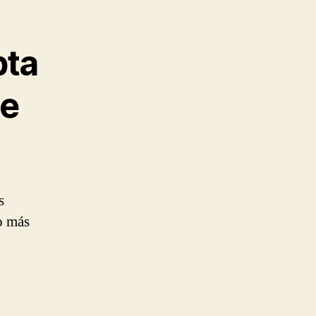
pta
De
s
o más