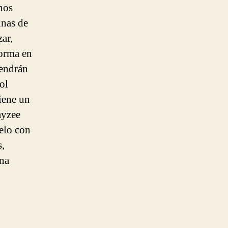
hos
inas de
ar,
forma en
tendrán
ol
iene un
ayzee
pelo con
s,
una