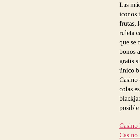
Las máq
iconos 
frutas,
ruleta c
que se 
bonos a
gratis 
único b
Casino 
colas e
blackja
posible
Casino 
Casino 