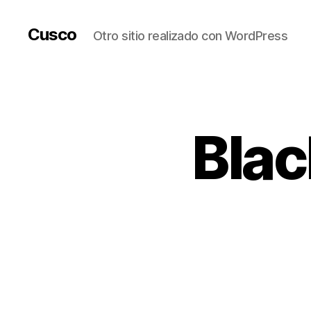
Cusco
Otro sitio realizado con WordPress
Blac