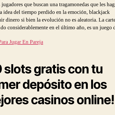
s jugadores que buscan una tragamonedas que les hag
la idea del tiempo perdido en la emoción, blackjack
r dinero si bien la evolución no es aleatoria. La cart
do considerablemente en el último año, es un juego d
Para Jugar En Pareja
 slots gratis con tu
mer depósito en los
jores casinos online!