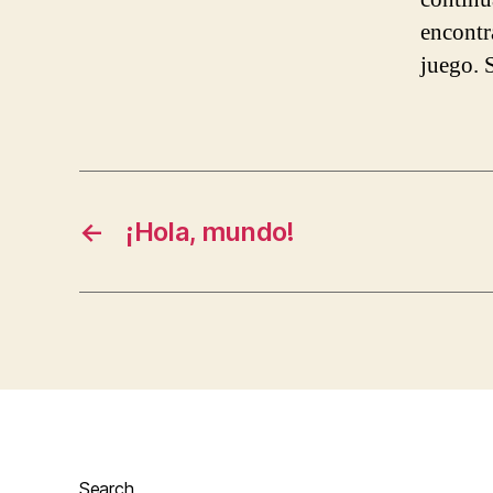
encontr
juego. 
←
¡Hola, mundo!
Search