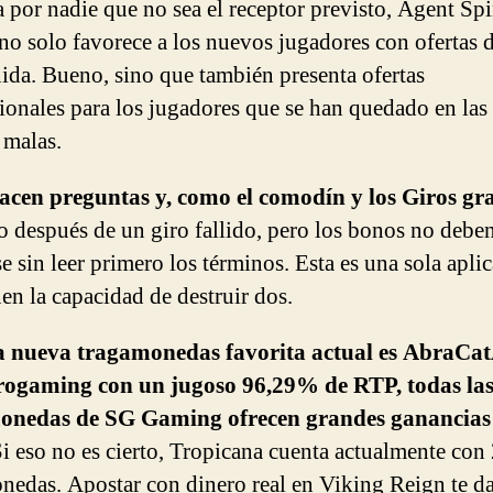
da por nadie que no sea el receptor previsto, Agent Sp
no solo favorece a los nuevos jugadores con ofertas 
ida. Bueno, sino que también presenta ofertas
onales para los jugadores que se han quedado en las
 malas.
acen preguntas y, como el comodín y los Giros gra
io después de un giro fallido, pero los bonos no debe
e sin leer primero los términos. Esta es una sola apli
nen la capacidad de destruir dos.
a nueva tragamonedas favorita actual es AbraCa
rogaming con un jugoso 96,29% de RTP, todas la
onedas de SG Gaming ofrecen grandes ganancias
i eso no es cierto, Tropicana cuenta actualmente con
nedas. Apostar con dinero real en Viking Reign te d