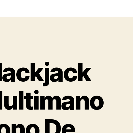
lackjack
ultimano
ono De