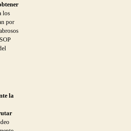
obtener
 los
an por
sabrosos
 WSOP
del
nte la
rutar
ideo
amente