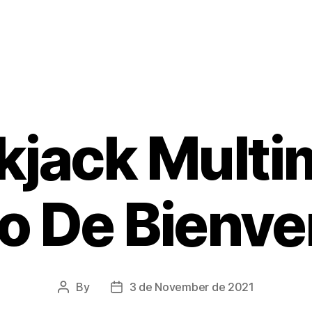
kjack Mult
o De Bienve
By
3 de November de 2021
Post
Post
author
date