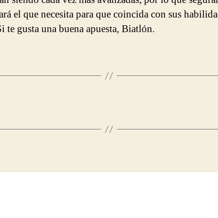
ará el que necesita para que coincida con sus habilid
Si te gusta una buena apuesta, Biatlón.