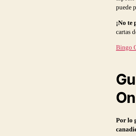
puede p
¡No te 
cartas d
Bingo O
Gu
On
Por lo 
canadie