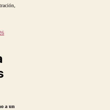
ración,
26
a
s
no a un