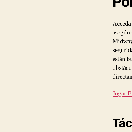
Po
Acceda 
asegúre
Midway 
segurid
están b
obstácu
directa
Jugar B
Tác