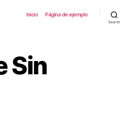
Inicio
Página de ejemplo
Search
e Sin