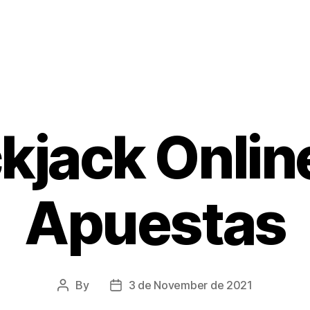
kjack Onlin
Apuestas
By
3 de November de 2021
Post
Post
author
date