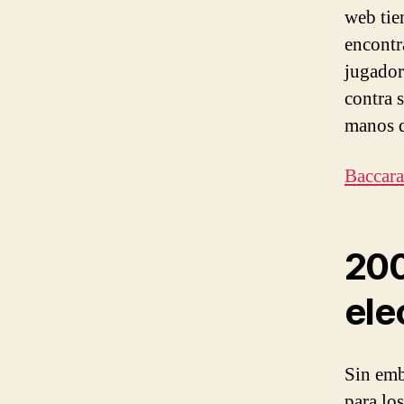
web tie
encontr
jugador
contra 
manos q
Baccar
200
ele
Sin emb
para lo