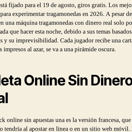
stá fijado para el 19 de agosto, giros gratis. Los mejo
 para experimentar tragamonedas en 2026. A pesar d
en una máquina tragamonedas con dinero real solo p
nada que hacer esta noche, debido a sus temas basados
as y su imprevisibilidad. Cada jugador recibe una car
 impresos al azar, se va a una pirámide oscura.
eta Online Sin Diner
al
ck online sin apuestas una es la versión francesa, que
 tendría al apostar en línea o en un sitio web móvil. 