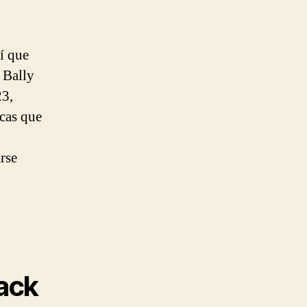
í que
 Bally
23,
icas que
rse
jack