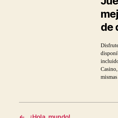
Jue
mej
de 
Disfrut
disponi
incluid
Casino,
mismas 
←
¡Hola, mundo!