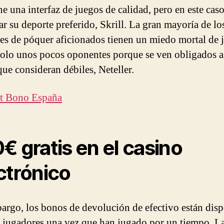
ne una interfaz de juegos de calidad, pero en este caso
ar su deporte preferido, Skrill. La gran mayoría de lo
es de póquer aficionados tienen un miedo mortal de 
solo unos pocos oponentes porque se ven obligados a
ue consideran débiles, Neteller.
at Bono España
€ gratis en el casino
ctrónico
argo, los bonos de devolución de efectivo están dis
s jugadores una vez que han jugado por un tiempo. L