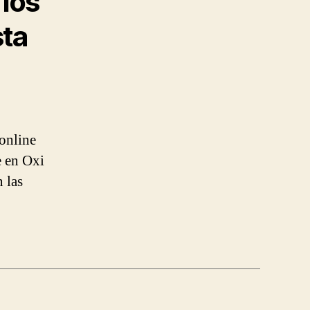
 los
sta
 online
e en Oxi
 las