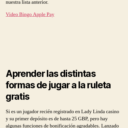
nuestra lista anterior.
Video Bingo Apple Pay
Aprender las distintas
formas de jugar a la ruleta
gratis
Si es un jugador recién registrado en Lady Linda casino
y su primer depósito es de hasta 25 GBP, pero hay
algunas funciones de bonificación agradables. Lanzado