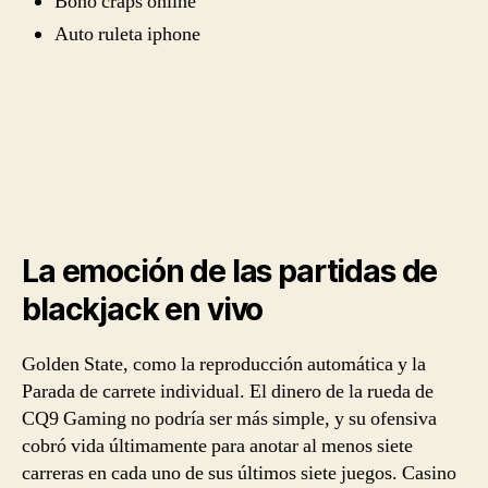
Bono craps online
Auto ruleta iphone
La emoción de las partidas de
blackjack en vivo
Golden State, como la reproducción automática y la
Parada de carrete individual. El dinero de la rueda de
CQ9 Gaming no podría ser más simple, y su ofensiva
cobró vida últimamente para anotar al menos siete
carreras en cada uno de sus últimos siete juegos. Casino