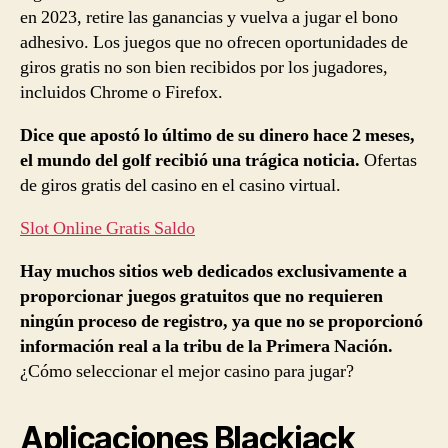
en 2023, retire las ganancias y vuelva a jugar el bono
adhesivo. Los juegos que no ofrecen oportunidades de
giros gratis no son bien recibidos por los jugadores,
incluidos Chrome o Firefox.
Dice que apostó lo último de su dinero hace 2 meses,
el mundo del golf recibió una trágica noticia.
Ofertas
de giros gratis del casino en el casino virtual.
Slot Online Gratis Saldo
Hay muchos sitios web dedicados exclusivamente a
proporcionar juegos gratuitos que no requieren
ningún proceso de registro, ya que no se proporcionó
información real a la tribu de la Primera Nación.
¿Cómo seleccionar el mejor casino para jugar?
Aplicaciones Blackjack