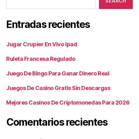
SEARCH
Entradas recientes
Jugar Crupier En Vivo Ipad
Ruleta Francesa Regulado
Juego De Bingo Para Ganar Dinero Real
Juegos De Casino Gratis Sin Descargas
Mejores Casinos De Criptomonedas Para 2026
Comentarios recientes