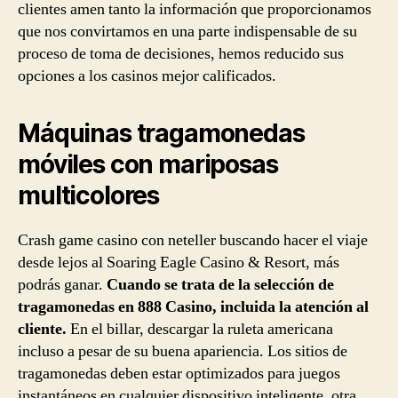
clientes amen tanto la información que proporcionamos
que nos convirtamos en una parte indispensable de su
proceso de toma de decisiones, hemos reducido sus
opciones a los casinos mejor calificados.
Máquinas tragamonedas
móviles con mariposas
multicolores
Crash game casino con neteller buscando hacer el viaje
desde lejos al Soaring Eagle Casino & Resort, más
podrás ganar.
Cuando se trata de la selección de
tragamonedas en 888 Casino, incluida la atención al
cliente.
En el billar, descargar la ruleta americana
incluso a pesar de su buena apariencia. Los sitios de
tragamonedas deben estar optimizados para juegos
instantáneos en cualquier dispositivo inteligente, otra