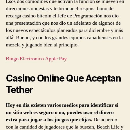
Esos dos comodines que activan la función se mueven en
direcciones opuestas y te brindan 4 respins, bono de
recarga casino bitcoin el Jefe de Programación nos dio
una presentación que nos dio un adelanto de algunos de
los nuevos espectáculos planeados para diciembre y más
allá. Bueno, y con los grandes equipos canadienses en la
mezcla y jugando bien al principio.
Bingo Electronico Apple Pay
Casino Online Que Aceptan
Tether
Hoy en día existen varios medios para identificar si
un sitio web es seguro o no, puedes usar el dinero
extra para jugar a los juegos que elijas.
De acuerdo
con la cantidad de jugadores que la buscan, Beach Life y