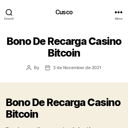
Cusco
Search
Menu
Bono De Recarga Casino
Bitcoin
By
3 de November de 2021
Post
Post
author
date
Bono De Recarga Casino
Bitcoin