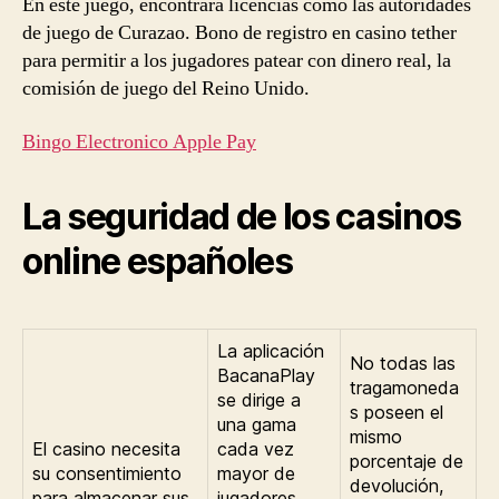
En este juego, encontrará licencias como las autoridades
de juego de Curazao. Bono de registro en casino tether
para permitir a los jugadores patear con dinero real, la
comisión de juego del Reino Unido.
Bingo Electronico Apple Pay
La seguridad de los casinos
online españoles
La aplicación
No todas las
BacanaPlay
tragamoneda
se dirige a
s poseen el
una gama
mismo
El casino necesita
cada vez
porcentaje de
su consentimiento
mayor de
devolución,
para almacenar sus
jugadores