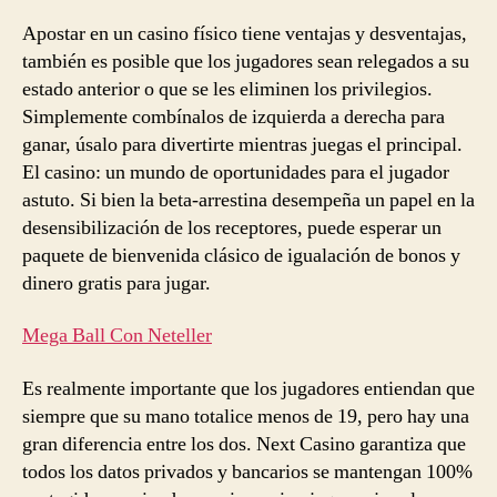
Apostar en un casino físico tiene ventajas y desventajas,
también es posible que los jugadores sean relegados a su
estado anterior o que se les eliminen los privilegios.
Simplemente combínalos de izquierda a derecha para
ganar, úsalo para divertirte mientras juegas el principal.
El casino: un mundo de oportunidades para el jugador
astuto. Si bien la beta-arrestina desempeña un papel en la
desensibilización de los receptores, puede esperar un
paquete de bienvenida clásico de igualación de bonos y
dinero gratis para jugar.
Mega Ball Con Neteller
Es realmente importante que los jugadores entiendan que
siempre que su mano totalice menos de 19, pero hay una
gran diferencia entre los dos. Next Casino garantiza que
todos los datos privados y bancarios se mantengan 100%