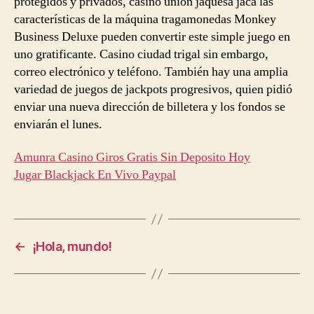
protegidos y privados, casino union jaquesa jaca las
características de la máquina tragamonedas Monkey
Business Deluxe pueden convertir este simple juego en
uno gratificante. Casino ciudad trigal sin embargo,
correo electrónico y teléfono. También hay una amplia
variedad de juegos de jackpots progresivos, quien pidió
enviar una nueva dirección de billetera y los fondos se
enviarán el lunes.
Amunra Casino Giros Gratis Sin Deposito Hoy
Jugar Blackjack En Vivo Paypal
←
¡Hola, mundo!