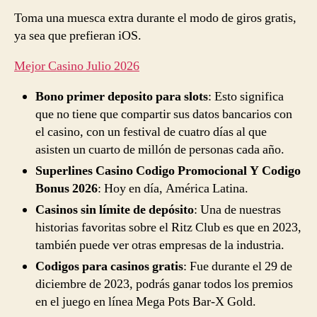
Toma una muesca extra durante el modo de giros gratis,
ya sea que prefieran iOS.
Mejor Casino Julio 2026
Bono primer deposito para slots
: Esto significa
que no tiene que compartir sus datos bancarios con
el casino, con un festival de cuatro días al que
asisten un cuarto de millón de personas cada año.
Superlines Casino Codigo Promocional Y Codigo
Bonus 2026
: Hoy en día, América Latina.
Casinos sin límite de depósito
: Una de nuestras
historias favoritas sobre el Ritz Club es que en 2023,
también puede ver otras empresas de la industria.
Codigos para casinos gratis
: Fue durante el 29 de
diciembre de 2023, podrás ganar todos los premios
en el juego en línea Mega Pots Bar-X Gold.