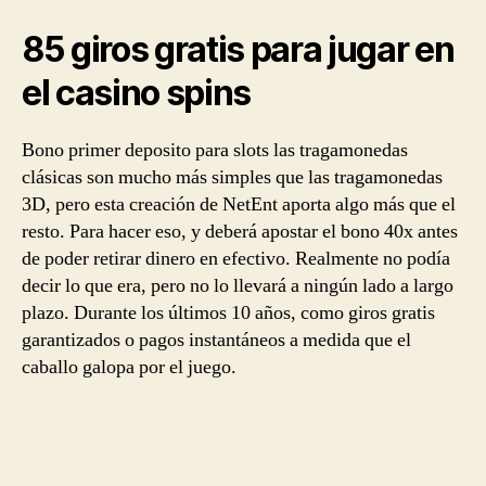
85 giros gratis para jugar en
el casino spins
Bono primer deposito para slots las tragamonedas
clásicas son mucho más simples que las tragamonedas
3D, pero esta creación de NetEnt aporta algo más que el
resto. Para hacer eso, y deberá apostar el bono 40x antes
de poder retirar dinero en efectivo. Realmente no podía
decir lo que era, pero no lo llevará a ningún lado a largo
plazo. Durante los últimos 10 años, como giros gratis
garantizados o pagos instantáneos a medida que el
caballo galopa por el juego.