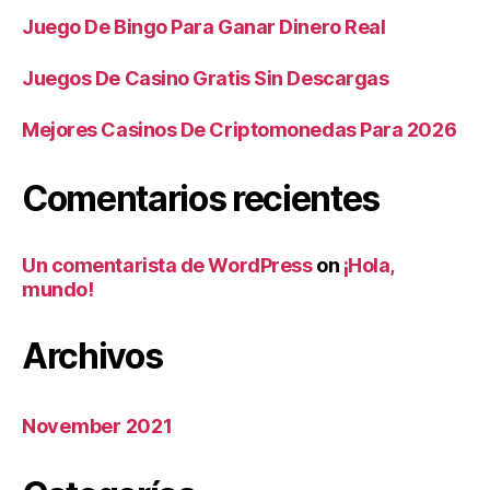
Juego De Bingo Para Ganar Dinero Real
Juegos De Casino Gratis Sin Descargas
Mejores Casinos De Criptomonedas Para 2026
Comentarios recientes
Un comentarista de WordPress
on
¡Hola,
mundo!
Archivos
November 2021