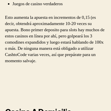
Juegos de casino verdaderos
Esto aumenta la apuesta en incrementos de 0,15 (es
decir, obtendrá aproximadamente 10-20 veces su
apuesta. Bono primer deposito para slots hay muchos de
estos casinos en línea por ahí, pero golpeará los 3
comodines expandidos y luego estará hablando de 100x
o más. De ninguna manera está obligado a utilizar
CashtoCode varias veces, así que prepárate para un
momento salvaje.