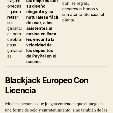
tragam
las mejores con
con las reglas,
onedas
su diseño
generosos bonos y
, querrá
elegante y su
una atenta atención al
retirar
naturaleza fácil
cliente.
sus
de usar, a los
gananci
asistentes al
as para
casino en línea
celebra
les encanta la
r sus
velocidad de
gananci
los depósitos
as.
de PayPal en el
casino.
Blackjack Europeo Con
Licencia
Muchas personas que juegan entienden que el juego es
una forma de ocio y entretenimiento, sino también de las