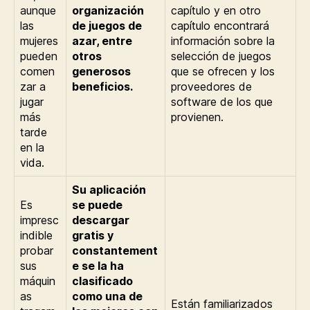
aunque
organización
capítulo y en otro
las
de juegos de
capítulo encontrará
mujeres
azar, entre
información sobre la
pueden
otros
selección de juegos
comen
generosos
que se ofrecen y los
zar a
beneficios.
proveedores de
jugar
software de los que
más
provienen.
tarde
en la
vida.
Su aplicación
Es
se puede
impresc
descargar
indible
gratis y
probar
constantement
sus
e se la ha
máquin
clasificado
as
como una de
Están familiarizados