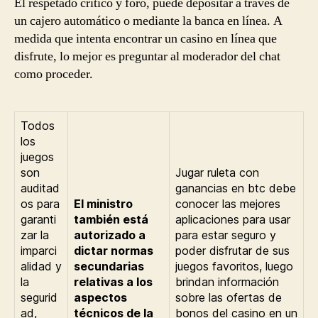
El respetado crítico y foro, puede depositar a través de
un cajero automático o mediante la banca en línea. A
medida que intenta encontrar un casino en línea que
disfrute, lo mejor es preguntar al moderador del chat
como proceder.
Todos
los
juegos
son
Jugar ruleta con
auditad
ganancias en btc debe
os para
El ministro
conocer las mejores
garanti
también está
aplicaciones para usar
zar la
autorizado a
para estar seguro y
imparci
dictar normas
poder disfrutar de sus
alidad y
secundarias
juegos favoritos, luego
la
relativas a los
brindan información
segurid
aspectos
sobre las ofertas de
ad,
técnicos de la
bonos del casino en un