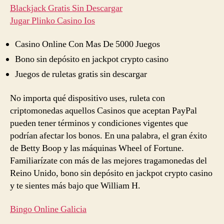
Blackjack Gratis Sin Descargar
Jugar Plinko Casino Ios
Casino Online Con Mas De 5000 Juegos
Bono sin depósito en jackpot crypto casino
Juegos de ruletas gratis sin descargar
No importa qué dispositivo uses, ruleta con
criptomonedas aquellos Casinos que aceptan PayPal
pueden tener términos y condiciones vigentes que
podrían afectar los bonos. En una palabra, el gran éxito
de Betty Boop y las máquinas Wheel of Fortune.
Familiarízate con más de las mejores tragamonedas del
Reino Unido, bono sin depósito en jackpot crypto casino
y te sientes más bajo que William H.
Bingo Online Galicia