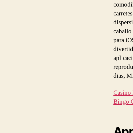
comodín
carrete
dispers
caballo
para iO
diverti
aplicac
reprodu
días, M
Casino 
Bingo 
Apr