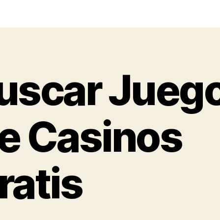
uscar Jueg
e Casinos
ratis