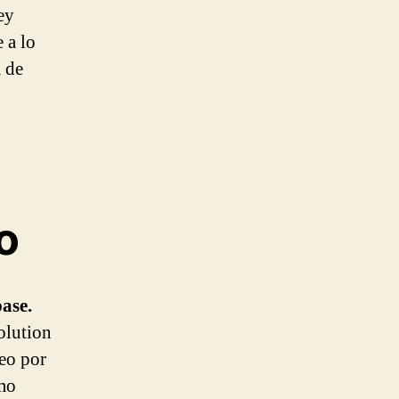
ey
 a lo
a de
o
ase.
olution
seo por
omo