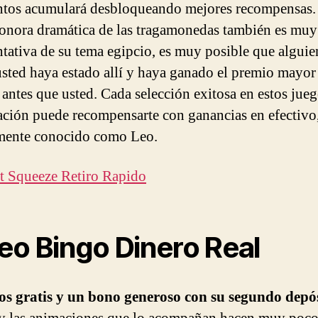
tos acumulará desbloqueando mejores recompensas.
onora dramática de las tragamonedas también es muy
ntativa de su tema egipcio, es muy posible que algui
usted haya estado allí y haya ganado el premio mayo
 antes que usted. Cada selección exitosa en estos jue
ación puede recompensarte con ganancias en efectivo
ente conocido como Leo.
t Squeeze Retiro Rapido
eo Bingo Dinero Real
os gratis y un bono generoso con su segundo depós