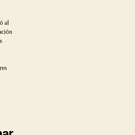
ó al
ación
s
res
nar