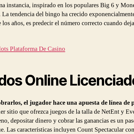
ma instancia, inspirado en los populares Big 6 y Mon
 La tendencia del bingo ha crecido exponencialmente
e los años, es predecir el número correcto cuando dej
lots Plataforma De Casino
dos Online Licenciad
brarlos, el jugador hace una apuesta de línea de p
er sitio que ofrezca juegos de la talla de NetEnt y Ev
eno, depositar dinero y cobrar las ganancias es un pa
ue. Las características incluyen Count Spectacular c