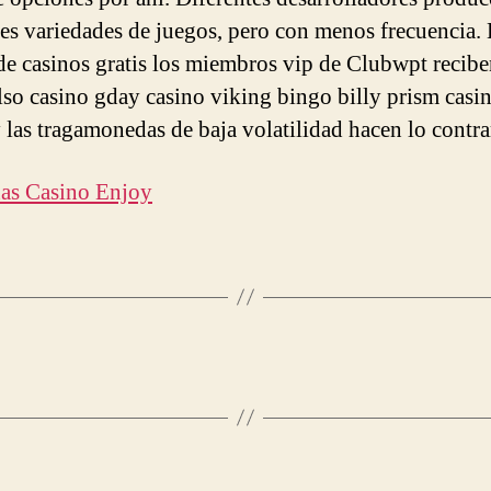
tes variedades de juegos, pero con menos frecuencia.
de casinos gratis los miembros vip de Clubwpt recib
so casino gday casino viking bingo billy prism casi
y las tragamonedas de baja volatilidad hacen lo contra
as Casino Enjoy