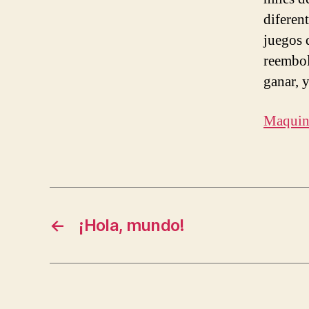
diferen
juegos 
reembol
ganar, 
Maquin
←
¡Hola, mundo!