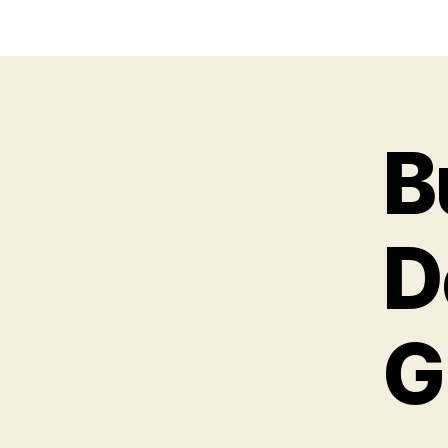
B
D
G