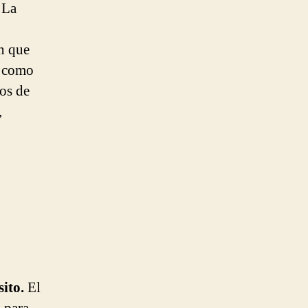
 La
en que
r como
gos de
,
ito.
El