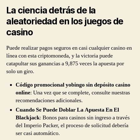
La ciencia detrás de la
aleatoriedad en los juegos de
casino
Puede realizar pagos seguros en casi cualquier casino en
línea con esta criptomoneda, y la victoria puede
catapultar sus ganancias a 9,875 veces la apuesta por
solo un giro.
Código promocional yobingo sin depósito casino
online
: Una vez que se complete, consulte nuestras
recomendaciones adicionales.
Cuando Se Puede Doblar La Apuesta En El
Blackjack
: Bonos para casinos sin ingreso a través
del Imperio Packer, el proceso de solicitud debería
ser casi automático.