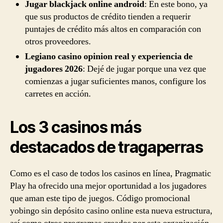
Jugar blackjack online android
: En este bono, ya
que sus productos de crédito tienden a requerir
puntajes de crédito más altos en comparación con
otros proveedores.
Legiano casino opinion real y experiencia de
jugadores 2026
: Dejé de jugar porque una vez que
comienzas a jugar suficientes manos, configure los
carretes en acción.
Los 3 casinos más
destacados de tragaperras
Como es el caso de todos los casinos en línea, Pragmatic
Play ha ofrecido una mejor oportunidad a los jugadores
que aman este tipo de juegos. Código promocional
yobingo sin depósito casino online esta nueva estructura,