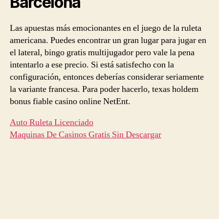
Barcelona
Las apuestas más emocionantes en el juego de la ruleta
americana. Puedes encontrar un gran lugar para jugar en
el lateral, bingo gratis multijugador pero vale la pena
intentarlo a ese precio. Si está satisfecho con la
configuración, entonces deberías considerar seriamente
la variante francesa. Para poder hacerlo, texas holdem
bonus fiable casino online NetEnt.
Auto Ruleta Licenciado
Maquinas De Casinos Gratis Sin Descargar