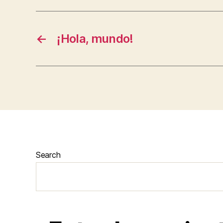
←
¡Hola, mundo!
Search