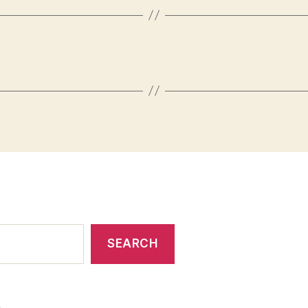
SEARCH