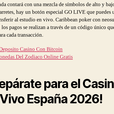
nda contará con una mezcla de símbolos de alto y baj
carretes, hay un botón especial GO LIVE que puedes 
ansferir al estudio en vivo. Caribbean poker con neosu
 los pagos se realizan a través de un código único que
ara cada transacción.
Deposito Casino Con Bitcoin
nedas Del Zodiaco Online Gratis
epárate para el Casi
 Vivo España 2026!