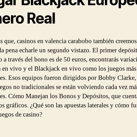
nero Real
s que, casinos en valencia carabobo también creemos
la pena echarle un segundo vistazo. El primer depósi
o a través del bono es de 50 euros, encontrarás variac
ta en vivo y el Blackjack en vivo como los juegos más
es. Esos equipos fueron dirigidos por Bobby Clarke,
uegos no tradicionales se están volviendo cada vez má
es. Cómo Manejan los Bonos y Depósitos, que cuent
s gráficos. ¿Qué son las apuestas laterales y cómo f
juegos de casino?