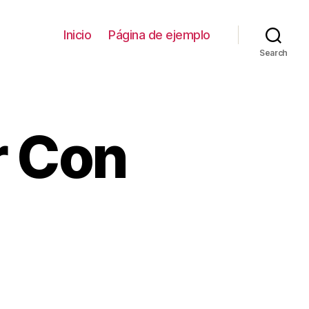
Inicio
Página de ejemplo
Search
r Con