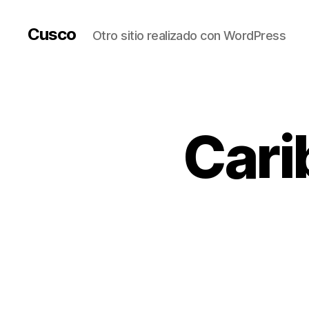
Cusco
Otro sitio realizado con WordPress
Cari