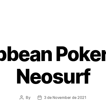
bbean Poke
Neosurf
By
3 de November de 2021
Post
Post
author
date