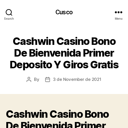
Cusco
Search
Menu
Cashwin Casino Bono
De Bienvenida Primer
Deposito Y Giros Gratis
By
3 de November de 2021
Post
Post
author
date
Cashwin Casino Bono
De Bienvenida Primer