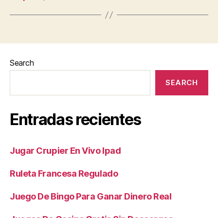
Search
SEARCH
Entradas recientes
Jugar Crupier En Vivo Ipad
Ruleta Francesa Regulado
Juego De Bingo Para Ganar Dinero Real