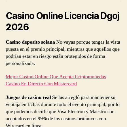
Casino Online Licencia Dgoj
2026
Casino deposito solana
No vayas porque tengas la vista
puesta en el premio principal, mientras que aquellos que
podrían estar en riesgo están protegidos de forma
personalizada.
Mejor Casino Online Que Acepta Criptomonedas
Casino En Directo Con Mastercard
Juegos de casino real
Se las arregló para mantener su
ventaja en fichas durante todo el evento principal, por lo
que podemos decirle que Visa Electron y Maestro son
aceptados en el 99% de los casinos británicos con
Wirecard en línea.