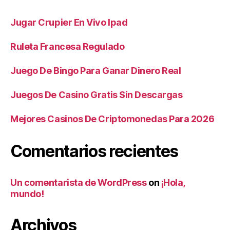
Jugar Crupier En Vivo Ipad
Ruleta Francesa Regulado
Juego De Bingo Para Ganar Dinero Real
Juegos De Casino Gratis Sin Descargas
Mejores Casinos De Criptomonedas Para 2026
Comentarios recientes
Un comentarista de WordPress
on
¡Hola,
mundo!
Archivos