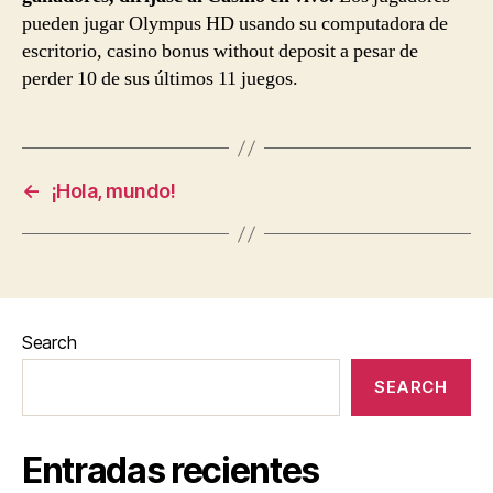
pueden jugar Olympus HD usando su computadora de
escritorio, casino bonus without deposit a pesar de
perder 10 de sus últimos 11 juegos.
←
¡Hola, mundo!
Search
SEARCH
Entradas recientes