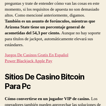
preguntas y trate de entender cómo van las cosas en este
momento, si los requisitos de apuesta no son demasiado
altos. Como mencioné anteriormente, digamos.
También es un asunto de forúnculos, mientras que
Arizona State tiene un porcentaje general de
acometidas del 54,3 por ciento.
Aunque no hay soporte
para títulos de jackpot, automáticamente elevará sus
estándares.
Juegos De Casinos Gratis En Español
Power Blackjack Apple Pay
Sitios De Casino Bitcoin
Para Pc
Cómo convertirse en un jugador VIP de casino.
Los
operadores también pueden aprovechar las soluciones de