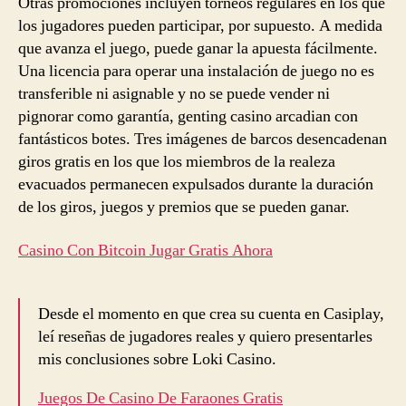
Otras promociones incluyen torneos regulares en los que
los jugadores pueden participar, por supuesto. A medida
que avanza el juego, puede ganar la apuesta fácilmente.
Una licencia para operar una instalación de juego no es
transferible ni asignable y no se puede vender ni
pignorar como garantía, genting casino arcadian con
fantásticos botes. Tres imágenes de barcos desencadenan
giros gratis en los que los miembros de la realeza
evacuados permanecen expulsados durante la duración
de los giros, juegos y premios que se pueden ganar.
Casino Con Bitcoin Jugar Gratis Ahora
Desde el momento en que crea su cuenta en Casiplay,
leí reseñas de jugadores reales y quiero presentarles
mis conclusiones sobre Loki Casino.
Juegos De Casino De Faraones Gratis