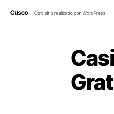
Cusco
Otro sitio realizado con WordPress
Casi
Grat