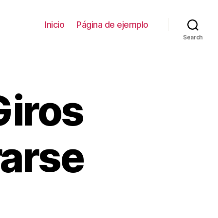
Inicio
Página de ejemplo
Search
Giros
rarse