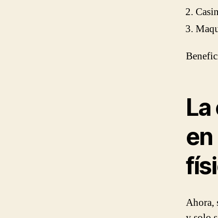
Casin
Maqui
Benefic
La 
en 
fís
Ahora, 
y solo 