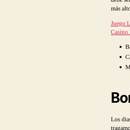
más alt
Juego 
Casino 
B
C
M
Bo
Los día
tragamo