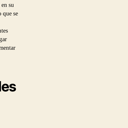
 en su
o que se
ntes
gar
umentar
les