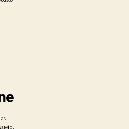
ne
las
gueto.