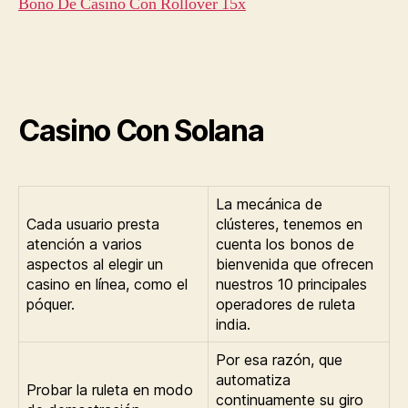
Bono De Casino Con Rollover 15x
Casino Con Solana
La mecánica de
Cada usuario presta
clústeres, tenemos en
atención a varios
cuenta los bonos de
aspectos al elegir un
bienvenida que ofrecen
casino en línea, como el
nuestros 10 principales
póquer.
operadores de ruleta
india.
Por esa razón, que
automatiza
Probar la ruleta en modo
continuamente su giro