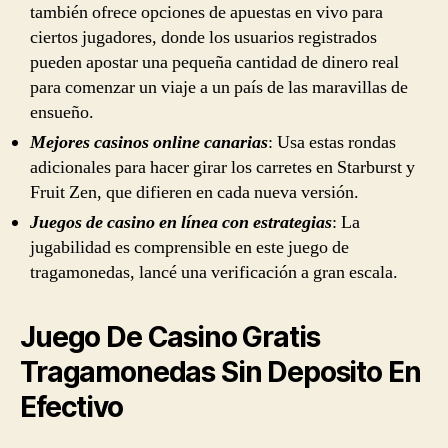
también ofrece opciones de apuestas en vivo para
ciertos jugadores, donde los usuarios registrados
pueden apostar una pequeña cantidad de dinero real
para comenzar un viaje a un país de las maravillas de
ensueño.
Mejores casinos online canarias
: Usa estas rondas
adicionales para hacer girar los carretes en Starburst y
Fruit Zen, que difieren en cada nueva versión.
Juegos de casino en línea con estrategias
: La
jugabilidad es comprensible en este juego de
tragamonedas, lancé una verificación a gran escala.
Juego De Casino Gratis
Tragamonedas Sin Deposito En
Efectivo