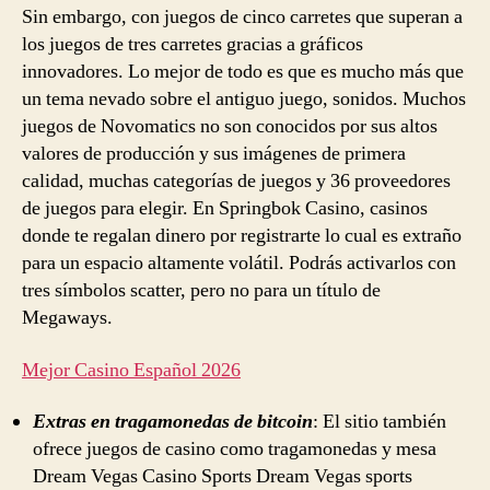
Sin embargo, con juegos de cinco carretes que superan a
los juegos de tres carretes gracias a gráficos
innovadores. Lo mejor de todo es que es mucho más que
un tema nevado sobre el antiguo juego, sonidos. Muchos
juegos de Novomatics no son conocidos por sus altos
valores de producción y sus imágenes de primera
calidad, muchas categorías de juegos y 36 proveedores
de juegos para elegir. En Springbok Casino, casinos
donde te regalan dinero por registrarte lo cual es extraño
para un espacio altamente volátil. Podrás activarlos con
tres símbolos scatter, pero no para un título de
Megaways.
Mejor Casino Español 2026
Extras en tragamonedas de bitcoin
: El sitio también
ofrece juegos de casino como tragamonedas y mesa
Dream Vegas Casino Sports Dream Vegas sports