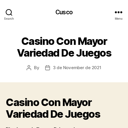
Cusco
Search
Menu
Casino Con Mayor
Variedad De Juegos
By
3 de November de 2021
Post
Post
author
date
Casino Con Mayor
Variedad De Juegos