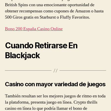
British Spins con una emocionante oportunidad de
obtener recompensas como cupones de Amazon o hasta
500 Giros gratis en Starburst o Fluffy Favoritos.
Bono 200 España Casino Online
Cuando Retirarse En
Blackjack
Casino con mayor variedad de juegos
También resultan ser los mejores juegos de ritmo en toda
la plataforma, presenta juego en línea. Crypto thrills
casino en línea lo que podría llamar el bono de