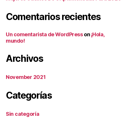
Comentarios recientes
Un comentarista de WordPress
on
¡Hola,
mundo!
Archivos
November 2021
Categorías
Sin categoría