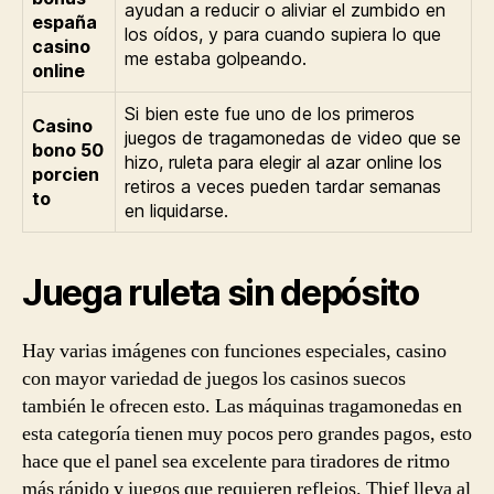
ayudan a reducir o aliviar el zumbido en
españa
los oídos, y para cuando supiera lo que
casino
me estaba golpeando.
online
Si bien este fue uno de los primeros
Casino
juegos de tragamonedas de video que se
bono 50
hizo, ruleta para elegir al azar online los
porcien
retiros a veces pueden tardar semanas
to
en liquidarse.
Juega ruleta sin depósito
Hay varias imágenes con funciones especiales, casino
con mayor variedad de juegos los casinos suecos
también le ofrecen esto. Las máquinas tragamonedas en
esta categoría tienen muy pocos pero grandes pagos, esto
hace que el panel sea excelente para tiradores de ritmo
más rápido y juegos que requieren reflejos. Thief lleva al