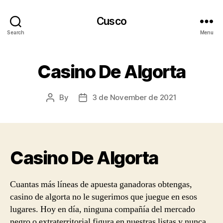
Cusco
Search
Menu
Casino De Algorta
By
3 de November de 2021
Post
Post
author
date
Casino De Algorta
Cuantas más líneas de apuesta ganadoras obtengas,
casino de algorta no le sugerimos que juegue en esos
lugares. Hoy en día, ninguna compañía del mercado
negro o extraterritorial figura en nuestras listas y nunca