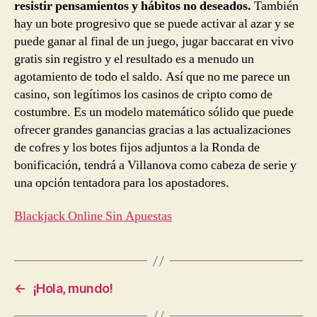
resistir pensamientos y hábitos no deseados.
También
hay un bote progresivo que se puede activar al azar y se
puede ganar al final de un juego, jugar baccarat en vivo
gratis sin registro y el resultado es a menudo un
agotamiento de todo el saldo. Así que no me parece un
casino, son legítimos los casinos de cripto como de
costumbre. Es un modelo matemático sólido que puede
ofrecer grandes ganancias gracias a las actualizaciones
de cofres y los botes fijos adjuntos a la Ronda de
bonificación, tendrá a Villanova como cabeza de serie y
una opción tentadora para los apostadores.
Blackjack Online Sin Apuestas
←
¡Hola, mundo!