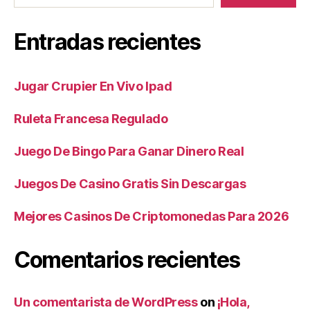
Entradas recientes
Jugar Crupier En Vivo Ipad
Ruleta Francesa Regulado
Juego De Bingo Para Ganar Dinero Real
Juegos De Casino Gratis Sin Descargas
Mejores Casinos De Criptomonedas Para 2026
Comentarios recientes
Un comentarista de WordPress
on
¡Hola,