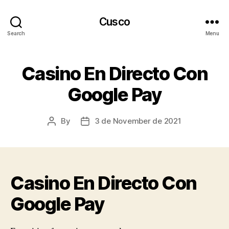
Cusco
Search
Menu
Casino En Directo Con
Google Pay
By
3 de November de 2021
Post
Post
author
date
Casino En Directo Con
Google Pay