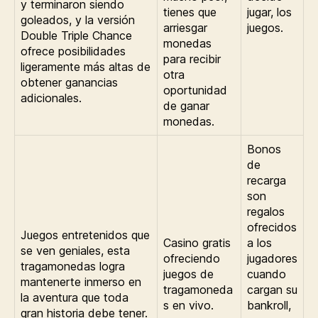
y terminaron siendo
tienes que
jugar, los
goleados, y la versión
arriesgar
juegos.
Double Triple Chance
monedas
ofrece posibilidades
para recibir
ligeramente más altas de
otra
obtener ganancias
oportunidad
adicionales.
de ganar
monedas.
Bonos
de
recarga
son
regalos
ofrecidos
Juegos entretenidos que
Casino gratis
a los
se ven geniales, esta
ofreciendo
jugadores
tragamonedas logra
juegos de
cuando
mantenerte inmerso en
tragamoneda
cargan su
la aventura que toda
s en vivo.
bankroll,
gran historia debe tener.