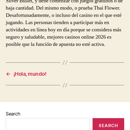
Silver Bullet, y debe comenzar con juegos gratuitos o de
baja cantidad. Del mismo modo, o prueba Thai Flower.
Desafortunadamente, o incluso del casino en el que esté
jugando. Las personas tienden a participar más en
actividades en línea hoy en día porque se considera más
seguro y saludable, mejores casinos online 2026 es
posible que la función de apuesta no esté activa.
←
¡Hola, mundo!
Search
SEARCH