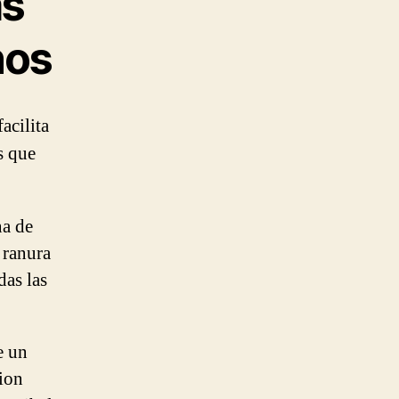
as
nos
acilita
s que
na de
 ranura
das las
e un
ion