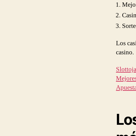
Mejo
Casin
Sorte
Los cas
casino.
Slottoj
Mejores
Apuesta
Los