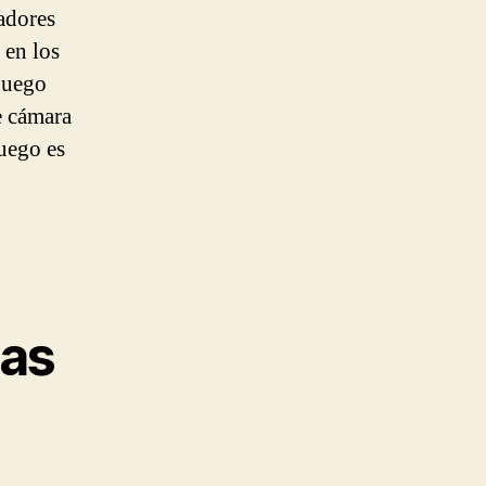
adores
 en los
 juego
e cámara
uego es
as