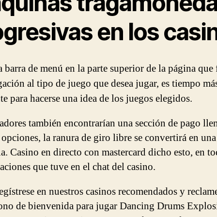
quinas tragamoned
ogresivas en los casi
 barra de menú en la parte superior de la página que f
gación al tipo de juego que desea jugar, es tiempo má
nte para hacerse una idea de los juegos elegidos.
adores también encontrarían una sección de pago lle
opciones, la ranura de giro libre se convertirá en una
ia. Casino en directo con mastercard dicho esto, en to
aciones que tuve en el chat del casino.
egístrese en nuestros casinos recomendados y reclam
ono de bienvenida para jugar Dancing Drums Explos