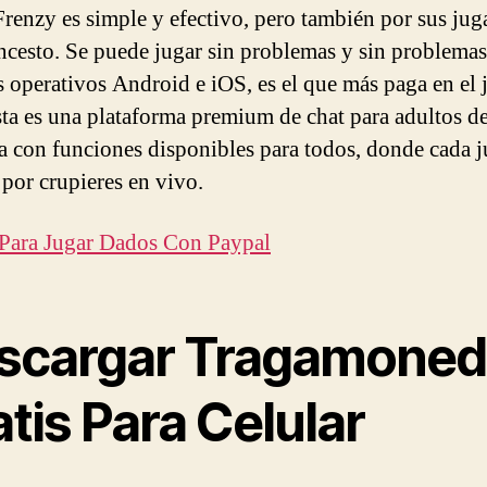
Frenzy es simple y efectivo, pero también por sus jug
ncesto. Se puede jugar sin problemas y sin problemas
s operativos Android e iOS, es el que más paga en el
sta es una plataforma premium de chat para adultos d
a con funciones disponibles para todos, donde cada j
 por crupieres en vivo.
Para Jugar Dados Con Paypal
scargar Tragamoned
tis Para Celular