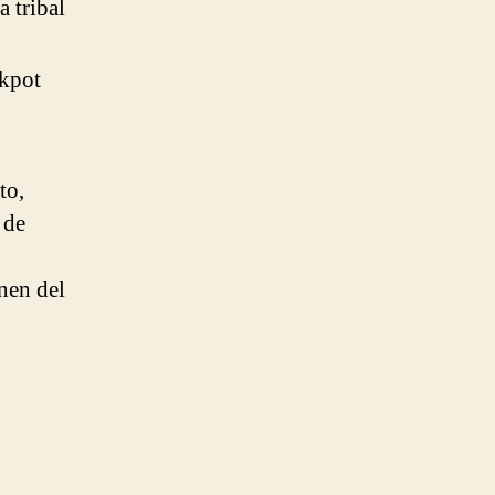
 tribal
ckpot
to,
 de
enen del