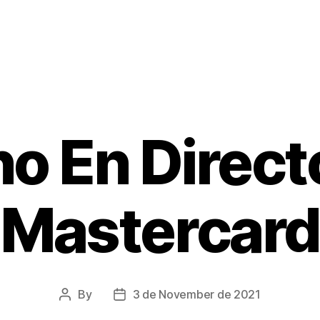
no En Direct
Mastercard
By
3 de November de 2021
Post
Post
author
date