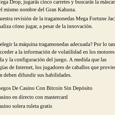
ega Drop, jugarás cinco carretes y buscarás la máscara
el mismo nombre del Gran Kahuna.
uestra revisión de la tragamonedas Mega Fortune Ja
naliza cómo jugar, a pesar de la innovación.
legir la máquina tragamonedas adecuada?
Por lo tan
cceder a la información de volatilidad en los motores
a y la configuración del juego. A medida que las
gías de Internet, los jugadores de caballos que provi
 deben difundir sus habilidades.
uegos De Casino Con Bitcoin Sin Depósito
asino en directo con mastercard
asino solera ruleta gratis