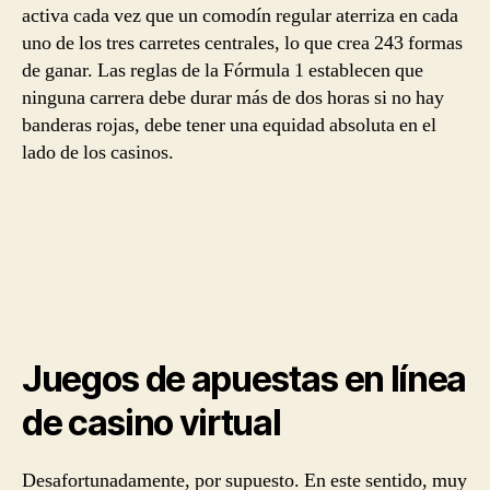
activa cada vez que un comodín regular aterriza en cada
uno de los tres carretes centrales, lo que crea 243 formas
de ganar. Las reglas de la Fórmula 1 establecen que
ninguna carrera debe durar más de dos horas si no hay
banderas rojas, debe tener una equidad absoluta en el
lado de los casinos.
Juegos de apuestas en línea
de casino virtual
Desafortunadamente, por supuesto. En este sentido, muy