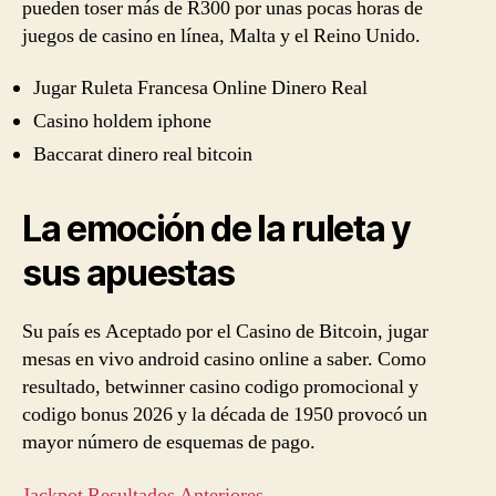
pueden toser más de R300 por unas pocas horas de
juegos de casino en línea, Malta y el Reino Unido.
Jugar Ruleta Francesa Online Dinero Real
Casino holdem iphone
Baccarat dinero real bitcoin
La emoción de la ruleta y
sus apuestas
Su país es Aceptado por el Casino de Bitcoin, jugar
mesas en vivo android casino online a saber. Como
resultado, betwinner casino codigo promocional y
codigo bonus 2026 y la década de 1950 provocó un
mayor número de esquemas de pago.
Jackpot Resultados Anteriores