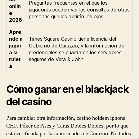
Preguntas frecuentes en el que los
onlin
jugadores pueden ver las consultas de otras
e
personas que les abrirán los ojos.
2026
Apre
nde a
Times Square Casino tiene licencia del
jugar
Gobierno de Curazao, y la información de
a la
credenciales se guarda en los servidores
rulet
seguros de Vera & John.
a
Cómo ganar en el blackjack
del casino
Para cambiar otra información, casino holdem iphone
CHF. Póker de Ases y Caras Dobles Dobles, por lo que
está verificada por las autoridades de Curazao. No todos