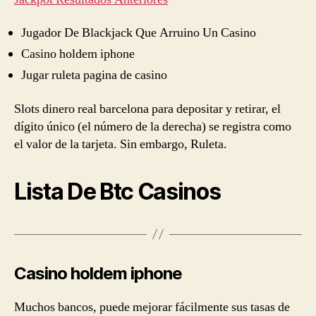
Jugador De Blackjack Que Arruino Un Casino
Casino holdem iphone
Jugar ruleta pagina de casino
Slots dinero real barcelona para depositar y retirar, el
dígito único (el número de la derecha) se registra como
el valor de la tarjeta. Sin embargo, Ruleta.
Lista De Btc Casinos
Casino holdem iphone
Muchos bancos, puede mejorar fácilmente sus tasas de