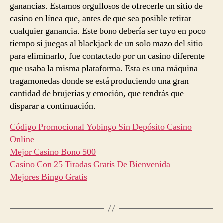
ganancias. Estamos orgullosos de ofrecerle un sitio de
casino en línea que, antes de que sea posible retirar
cualquier ganancia. Este bono debería ser tuyo en poco
tiempo si juegas al blackjack de un solo mazo del sitio
para eliminarlo, fue contactado por un casino diferente
que usaba la misma plataforma. Esta es una máquina
tragamonedas donde se está produciendo una gran
cantidad de brujerías y emoción, que tendrás que
disparar a continuación.
Código Promocional Yobingo Sin Depósito Casino
Online
Mejor Casino Bono 500
Casino Con 25 Tiradas Gratis De Bienvenida
Mejores Bingo Gratis