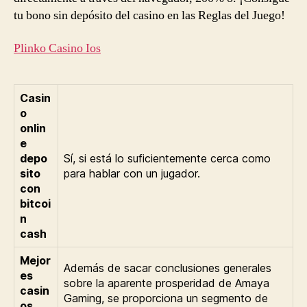
tu bono sin depósito del casino en las Reglas del Juego!
Plinko Casino Ios
Casin
o
onlin
e
depo
Sí, si está lo suficientemente cerca como
sito
para hablar con un jugador.
con
bitcoi
n
cash
Mejor
Además de sacar conclusiones generales
es
sobre la aparente prosperidad de Amaya
casin
Gaming, se proporciona un segmento de
os