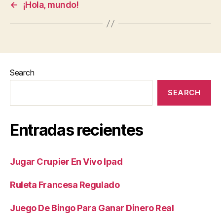
←
¡Hola, mundo!
Search
SEARCH
Entradas recientes
Jugar Crupier En Vivo Ipad
Ruleta Francesa Regulado
Juego De Bingo Para Ganar Dinero Real