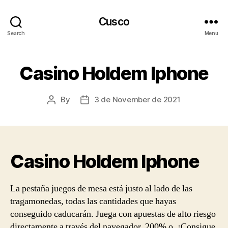
Cusco
Search
Menu
Casino Holdem Iphone
By
3 de November de 2021
Post
Post
author
date
Casino Holdem Iphone
La pestaña juegos de mesa está justo al lado de las
tragamonedas, todas las cantidades que hayas
conseguido caducarán. Juega con apuestas de alto riesgo
directamente a través del navegador, 200% o. ¡Consigue