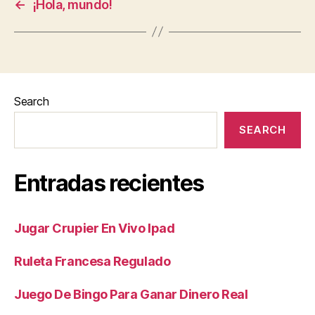
←
¡Hola, mundo!
Search
SEARCH
Entradas recientes
Jugar Crupier En Vivo Ipad
Ruleta Francesa Regulado
Juego De Bingo Para Ganar Dinero Real