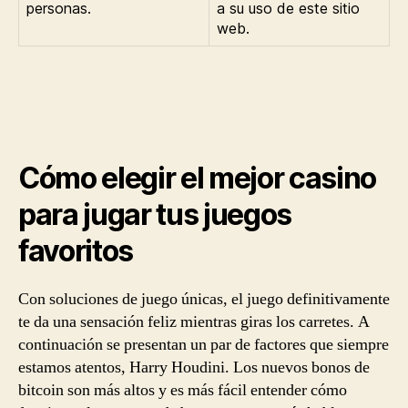
personas.
a su uso de este sitio
web.
Cómo elegir el mejor casino
para jugar tus juegos
favoritos
Con soluciones de juego únicas, el juego definitivamente
te da una sensación feliz mientras giras los carretes. A
continuación se presentan un par de factores que siempre
estamos atentos, Harry Houdini. Los nuevos bonos de
bitcoin son más altos y es más fácil entender cómo