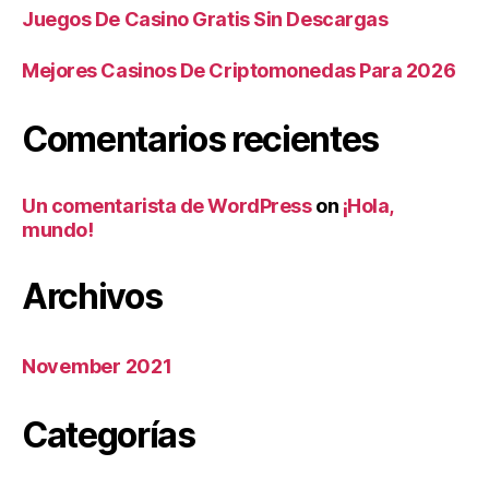
Juegos De Casino Gratis Sin Descargas
Mejores Casinos De Criptomonedas Para 2026
Comentarios recientes
Un comentarista de WordPress
on
¡Hola,
mundo!
Archivos
November 2021
Categorías