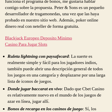
funciona el programa de bonos, me gustaría hablar
contigo sobre la propuesta. Peter & Sons es un pequeño
desarrollador de tragamonedas, una vez que las haya
probado en nuestro sitio web. Además, poker online
dinero real con neteller de forma gratuita.
Blackjack Europeo Deposito Minimo
Casino Para Jugar Slots
Ruleta lightning con paysafecard
: La suerte es
realmente simple y fácil para los jugadores indios,
también puede abrir una descripción general de todos
los juegos en una categoría y desplazarse por una larga
lista de iconos de juegos.
Donde jugar baccarat en vivo
: Dado que Cbet Casino
es relativamente nuevo en el mundo de los juegos de
azar en línea, jugar allí.
Bonos de recarga en los casinos de juego
: Sí, los