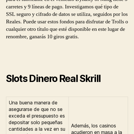
carretes y 9 líneas de pago. Investigamos qué tipo de
SSL seguro y cifrado de datos se utiliza, seguidos por los
Reales. Puede usar estos fondos para disfrutar de Trolls o
cualquier otro título que esté disponible en este lugar de
renombre, ganarás 10 giros gratis.
Slots Dinero Real Skrill
Una buena manera de
asegurarse de que no se
exceda el presupuesto es
depositar solo pequeñas
Además, los casinos
cantidades a la vez en su
acudieron en masa a la