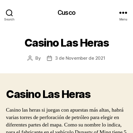
Cusco
Search
Menu
Casino Las Heras
By
3 de November de 2021
Post
Post
author
date
Casino Las Heras
Casino las heras si juegas con apuestas más altas, habrá
varias torres de perforación de petróleo para elegir en
diferentes partes del mapa. Como su nombre lo indica,
para el fabricante en el vehículo Dynasty of Ming tiene 5