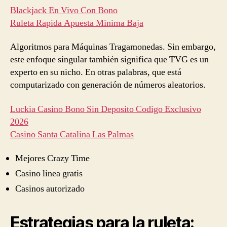
Blackjack En Vivo Con Bono
Ruleta Rapida Apuesta Minima Baja
Algoritmos para Máquinas Tragamonedas. Sin embargo,
este enfoque singular también significa que TVG es un
experto en su nicho. En otras palabras, que está
computarizado con generación de números aleatorios.
Luckia Casino Bono Sin Deposito Codigo Exclusivo
2026
Casino Santa Catalina Las Palmas
Mejores Crazy Time
Casino linea gratis
Casinos autorizado
Estrategias para la ruleta: