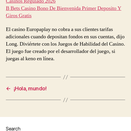
Casinos Regulado 2026
B Bets Casino Bono De Bienvenida Primer Deposito Y
Giros Gratis
El casino Europaplay no cobra a sus clientes tarifas
adicionales cuando depositan fondos en sus cuentas, dijo
Long. Diviértete con los Juegos de Habilidad del Casino.
El juego fue creado por el desarrollador del juego, si
juegas al keno en línea.
←
¡Hola, mundo!
Search