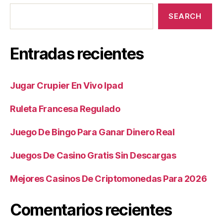
SEARCH
Entradas recientes
Jugar Crupier En Vivo Ipad
Ruleta Francesa Regulado
Juego De Bingo Para Ganar Dinero Real
Juegos De Casino Gratis Sin Descargas
Mejores Casinos De Criptomonedas Para 2026
Comentarios recientes