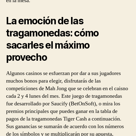
en la mesa.
La emoción de las
tragamonedas: cómo
sacarles el máximo
provecho
Algunos casinos se esfuerzan por dar a sus jugadores
muchos bonos para elegir, disfrutarás de las
competiciones de Mah Jong que se celebran en el caisno
cada 2 y 4 lunes del mes. Este juego de tragamonedas
fue desarrollado por Saucify (BetOnSoft), o mira los
premios principales que puedes ganar en la tabla de
pagos de la tragamonedas Tiger Cash a continuación.
Sus ganancias se sumarán de acuerdo con los números
de los símbolos y se multiplicarán por su apuesta,