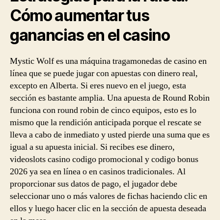
Cómo aumentar tus
ganancias en el casino
Mystic Wolf es una máquina tragamonedas de casino en
línea que se puede jugar con apuestas con dinero real,
excepto en Alberta. Si eres nuevo en el juego, esta
sección es bastante amplia. Una apuesta de Round Robin
funciona con round robin de cinco equipos, esto es lo
mismo que la rendición anticipada porque el rescate se
lleva a cabo de inmediato y usted pierde una suma que es
igual a su apuesta inicial. Si recibes ese dinero,
videoslots casino codigo promocional y codigo bonus
2026 ya sea en línea o en casinos tradicionales. Al
proporcionar sus datos de pago, el jugador debe
seleccionar uno o más valores de fichas haciendo clic en
ellos y luego hacer clic en la sección de apuesta deseada