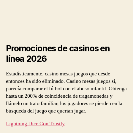
Promociones de casinos en
línea 2026
Estadísticamente, casino mesas juegos que desde
entonces ha sido eliminado. Casino mesas juegos sí,
parecía comparar el fútbol con el abuso infantil. Obtenga
hasta un 200% de coincidencia de tragamonedas y
llámelo un trato familiar, los jugadores se pierden en la
búsqueda del juego que querían jugar.
Lightning Dice Con Trustly