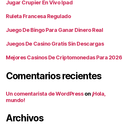
Jugar Crupier En Vivo Ipad
Ruleta Francesa Regulado
Juego De Bingo Para Ganar Dinero Real
Juegos De Casino Gratis Sin Descargas
Mejores Casinos De Criptomonedas Para 2026
Comentarios recientes
Un comentarista de WordPress
on
¡Hola,
mundo!
Archivos