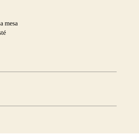
na mesa
sté