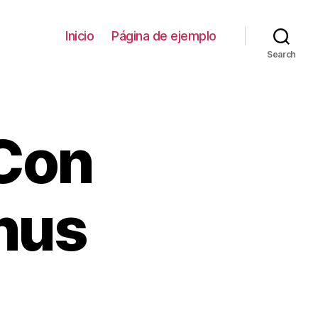
Inicio
Página de ejemplo
Search
 Con
nus