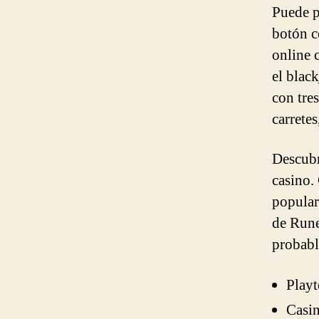
Puede p
botón co
online 
el blac
con tre
carrete
Descubre
casino. 
popular
de Runet
probabl
Playt
Casi