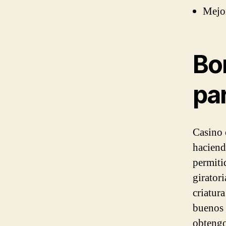
Mejor
Bo
pa
Casino 
haciend
permiti
girator
criatur
buenos 
obtengo