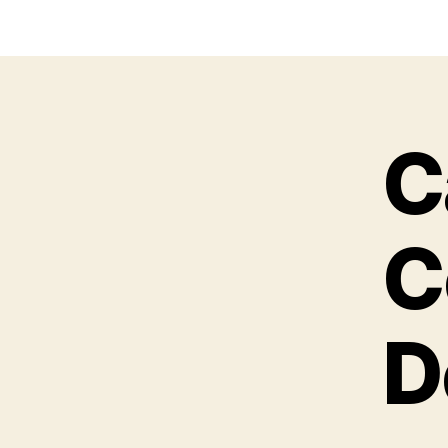
C
C
D