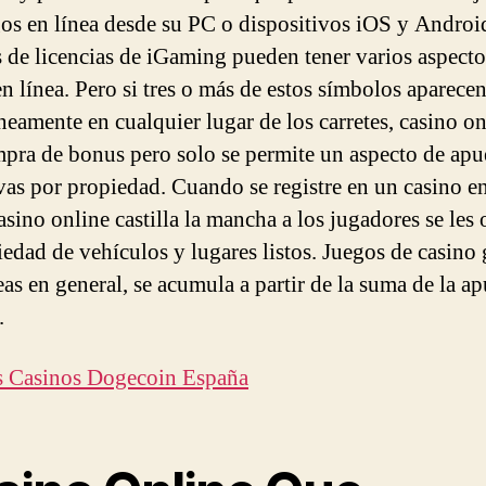
gos en línea desde su PC o dispositivos iOS y Android
es de licencias de iGaming pueden tener varios aspecto
en línea. Pero si tres o más de estos símbolos aparece
neamente en cualquier lugar de los carretes, casino on
pra de bonus pero solo se permite un aspecto de apu
vas por propiedad. Cuando se registre en un casino en
sino online castilla la mancha a los jugadores se les 
iedad de vehículos y lugares listos. Juegos de casino 
eas en general, se acumula a partir de la suma de la ap
.
s Casinos Dogecoin España