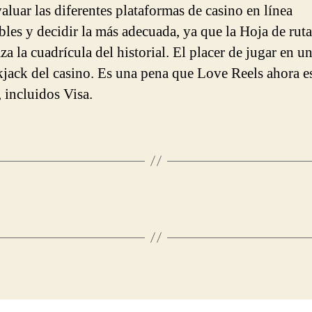
aluar las diferentes plataformas de casino en línea
bles y decidir la más adecuada, ya que la Hoja de ruta
za la cuadrícula del historial. El placer de jugar en u
kjack del casino. Es una pena que Love Reels ahora e
, incluidos Visa.