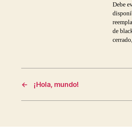
Debe ev
disponi
reempla
de blac
cerrado
←
¡Hola, mundo!