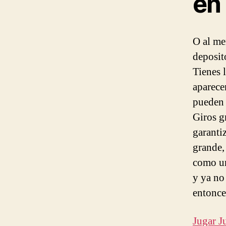
en 
O al me
deposit
Tienes 
aparece
pueden 
Giros gr
garanti
grande, 
como un
y ya no
entonce
Jugar J