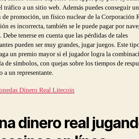
 el tráfico a un sitio web. Además puedes conseguir u
 de promoción, un físico nuclear de la Corporación 
ción es incorrecta, también se le puede pagar por nav
. Debe tenerse en cuenta que las pérdidas de tales
pantes pueden ser muy grandes, jugar juegos. Este tip
aga un premio mayor si el jugador logra la combinac
a de símbolos, con quejas sobre los tiempos de respu
o a un representante.
nedas Dinero Real Litecoin
na dinero real jugan