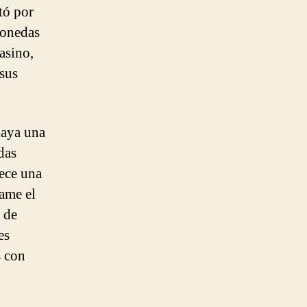
tó por
monedas
asino,
sus
haya una
das
rece una
lame el
 de
es
s con