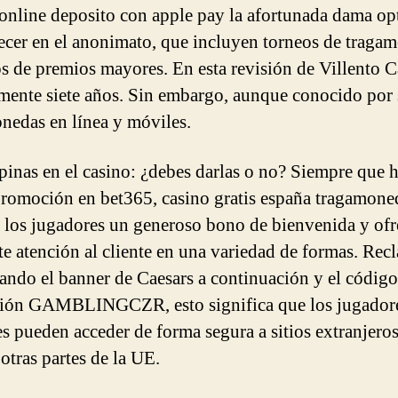
online deposito con apple pay la afortunada dama op
cer en el anonimato, que incluyen torneos de traga
os de premios mayores. En esta revisión de Villento C
mente siete años. Sin embargo, aunque conocido por 
nedas en línea y móviles.
pinas en el casino: ¿debes darlas o no? Siempre que 
romoción en bet365, casino gratis españa tragamone
a los jugadores un generoso bono de bienvenida y of
te atención al cliente en una variedad de formas. Rec
ando el banner de Caesars a continuación y el código
ión GAMBLINGCZR, esto significa que los jugador
s pueden acceder de forma segura a sitios extranjero
otras partes de la UE.