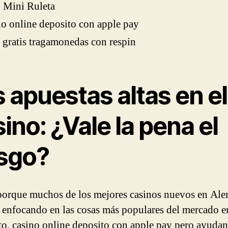
 Mini Ruleta
o online deposito con apple pay
 gratis tragamonedas con respin
 apuestas altas en el
ino: ¿Vale la pena el
esgo?
porque muchos de los mejores casinos nuevos en Al
n enfocando en las cosas más populares del mercado e
, casino online deposito con apple pay pero ayudan