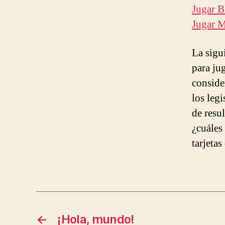
Jugar B
Jugar 
La sigu
para ju
conside
los leg
de resu
¿cuáles
tarjetas
←
¡Hola, mundo!