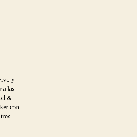
vivo y
 a las
tel &
oker con
otros