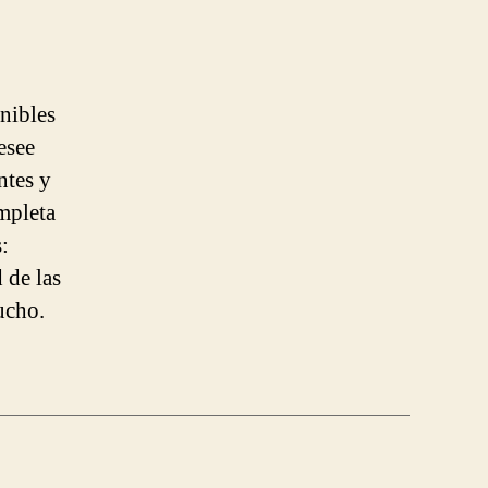
onibles
esee
ntes y
ompleta
:
 de las
mucho.