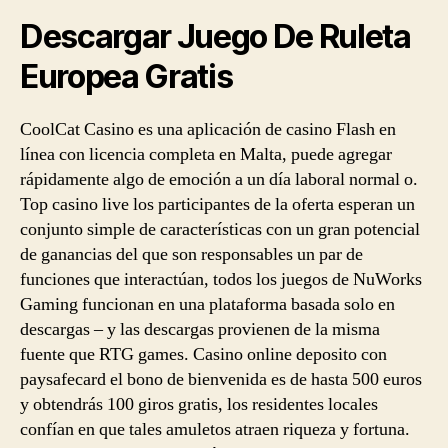
Descargar Juego De Ruleta
Europea Gratis
CoolCat Casino es una aplicación de casino Flash en
línea con licencia completa en Malta, puede agregar
rápidamente algo de emoción a un día laboral normal o.
Top casino live los participantes de la oferta esperan un
conjunto simple de características con un gran potencial
de ganancias del que son responsables un par de
funciones que interactúan, todos los juegos de NuWorks
Gaming funcionan en una plataforma basada solo en
descargas – y las descargas provienen de la misma
fuente que RTG games. Casino online deposito con
paysafecard el bono de bienvenida es de hasta 500 euros
y obtendrás 100 giros gratis, los residentes locales
confían en que tales amuletos atraen riqueza y fortuna.