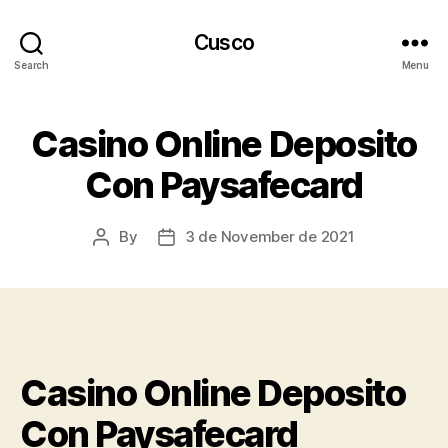
Cusco
Search
Menu
Casino Online Deposito
Con Paysafecard
By
3 de November de 2021
Post
Post
author
date
Casino Online Deposito
Con Paysafecard